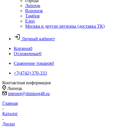
Города
Липецк
Воронеж
Тамбов
Елец
Москва и другие регионы (доставка ТК)
Личный кабинет
Корзина
0
Отложенные
0
Сравнение товаров
0
+7(4742) 370-333
Контактная информация
Липецк
internet@shintorg48.ru
Главная
-
Каталог
-
Диски