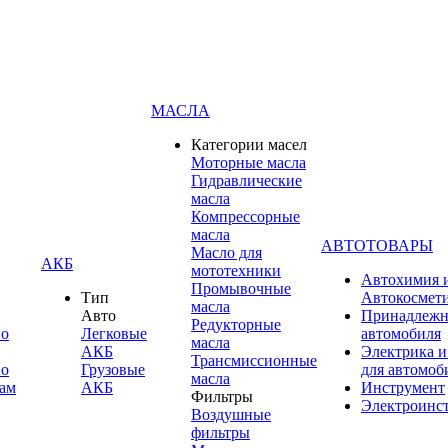
МАСЛА
Категории масел
Моторные масла
Гидравлические
масла
Компрессорные
масла
АВТОТОВАРЫ
Масло для
АКБ
мототехники
Автохимия 
Промывочные
Тип
Автокосмет
масла
Авто
Принадлежн
Редукторные
по
Легковые
автомобиля
масла
АКБ
Электрика и
Трансмиссионные
по
Грузовые
для автомоб
масла
ам
АКБ
Инструмент
Фильтры
Электроинс
Воздушные
фильтры