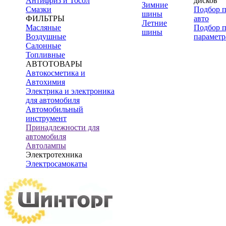
Антифриз и Тосол
дисков
Зимние
Смазки
Подбор 
шины
ФИЛЬТРЫ
авто
Летние
Масляные
Подбор 
шины
Воздушные
параметр
Салонные
Топливные
АВТОТОВАРЫ
Автокосметика и
Автохимия
Электрика и электроника
для автомобиля
Автомобильный
инструмент
Принадлежности для
автомобиля
Автолампы
Электротехника
Электросамокаты