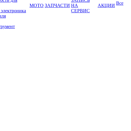
ости для
ЗАПИСЬ
Все
МОТО
ЗАПЧАСТИ
НА
АКЦИИ
 электроника
СЕРВИС
иля
трумент