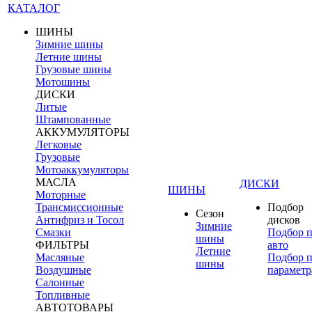
КАТАЛОГ
ШИНЫ
Зимние шины
Летние шины
Грузовые шины
Мотошины
ДИСКИ
Литые
Штампованные
АККУМУЛЯТОРЫ
Легковые
Грузовые
Мотоаккумуляторы
МАСЛА
ДИСКИ
ШИНЫ
Моторные
Трансмиссионные
Подбор
Сезон
Антифриз и Тосол
дисков
Зимние
Смазки
Подбор 
шины
ФИЛЬТРЫ
авто
Летние
Масляные
Подбор 
шины
Воздушные
параметр
Салонные
Топливные
АВТОТОВАРЫ