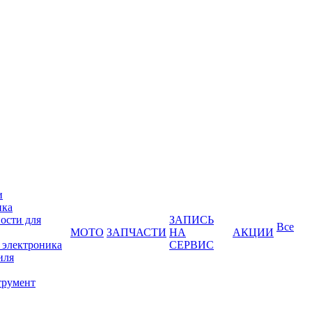
и
ика
ости для
ЗАПИСЬ
Все
МОТО
ЗАПЧАСТИ
НА
АКЦИИ
 электроника
СЕРВИС
иля
трумент