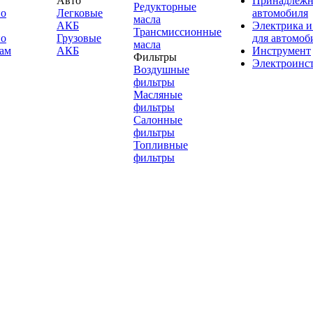
Авто
Принадлежн
Редукторные
по
Легковые
автомобиля
масла
АКБ
Электрика и
Трансмиссионные
по
Грузовые
для автомоб
масла
ам
АКБ
Инструмент
Фильтры
Электроинс
Воздушные
фильтры
Масляные
фильтры
Салонные
фильтры
Топливные
фильтры