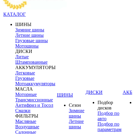
КАТАЛОГ
ШИНЫ
Зимние шины
Летние шины
Грузовые шины
Мотошины
ДИСКИ
Литые
Штампованные
АККУМУЛЯТОРЫ
Легковые
Грузовые
Мотоаккумуляторы
МАСЛА
ДИСКИ
АКБ
Моторные
ШИНЫ
Трансмиссионные
Подбор
Антифриз и Тосол
Сезон
дисков
Смазки
Зимние
Подбор по
ФИЛЬТРЫ
шины
авто
Масляные
Летние
Подбор по
Воздушные
шины
параметрам
Салонные