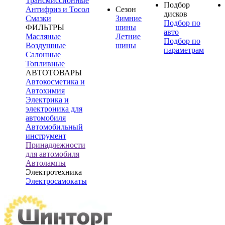
Трансмиссионные
Подбор
Антифриз и Тосол
Сезон
дисков
Смазки
Зимние
Подбор по
ФИЛЬТРЫ
шины
авто
Масляные
Летние
Подбор по
Воздушные
шины
параметрам
Салонные
Топливные
АВТОТОВАРЫ
Автокосметика и
Автохимия
Электрика и
электроника для
автомобиля
Автомобильный
инструмент
Принадлежности
для автомобиля
Автолампы
Электротехника
Электросамокаты