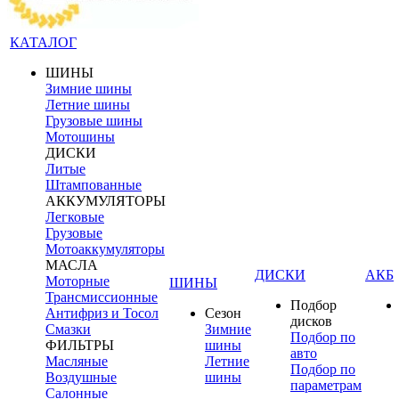
КАТАЛОГ
ШИНЫ
Зимние шины
Летние шины
Грузовые шины
Мотошины
ДИСКИ
Литые
Штампованные
АККУМУЛЯТОРЫ
Легковые
Грузовые
Мотоаккумуляторы
МАСЛА
ДИСКИ
АКБ
Моторные
ШИНЫ
Трансмиссионные
Подбор
Антифриз и Тосол
Сезон
дисков
Смазки
Зимние
Подбор по
ФИЛЬТРЫ
шины
авто
Масляные
Летние
Подбор по
Воздушные
шины
параметрам
Салонные