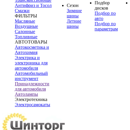
Трансмиссионные
Подбор
Антифриз и Тосол
Сезон
дисков
Смазки
Зимние
Подбор по
ФИЛЬТРЫ
шины
авто
Масляные
Летние
Подбор по
Воздушные
шины
параметрам
Салонные
Топливные
АВТОТОВАРЫ
Автокосметика и
Автохимия
Электрика и
электроника для
автомобиля
Автомобильный
инструмент
Принадлежности
для автомобиля
Автолампы
Электротехника
Электросамокаты