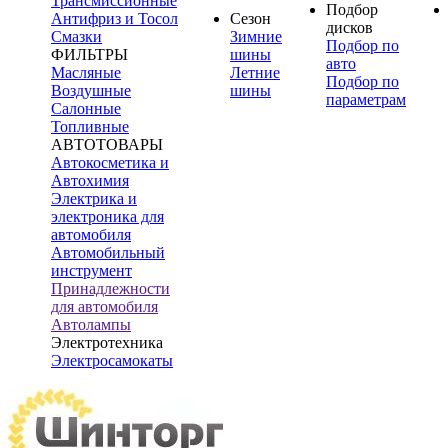
Трансмиссионные
Подбор
Антифриз и Тосол
Сезон
дисков
Смазки
Зимние
Подбор по
ФИЛЬТРЫ
шины
авто
Масляные
Летние
Подбор по
Воздушные
шины
параметрам
Салонные
Топливные
АВТОТОВАРЫ
Автокосметика и
Автохимия
Электрика и
электроника для
автомобиля
Автомобильный
инструмент
Принадлежности
для автомобиля
Автолампы
Электротехника
Электросамокаты