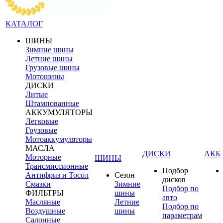
КАТАЛОГ
ШИНЫ
Зимние шины
Летние шины
Грузовые шины
Мотошины
ДИСКИ
Литые
Штампованные
АККУМУЛЯТОРЫ
Легковые
Грузовые
Мотоаккумуляторы
МАСЛА
ДИСКИ
АКБ
Моторные
ШИНЫ
Трансмиссионные
Подбор
Антифриз и Тосол
Сезон
дисков
Смазки
Зимние
Подбор по
ФИЛЬТРЫ
шины
авто
Масляные
Летние
Подбор по
Воздушные
шины
параметрам
Салонные