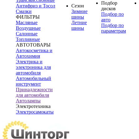
Трансмиссионные
Подбор
Антифриз и Тосол
Сезон
дисков
Смазки
Зимние
Подбор по
ФИЛЬТРЫ
шины
авто
Масляные
Летние
Подбор по
Воздушные
шины
параметрам
Салонные
Топливные
АВТОТОВАРЫ
Автокосметика и
Автохимия
Электрика и
электроника для
автомобиля
Автомобильный
инструмент
Принадлежности
для автомобиля
Автолампы
Электротехника
Электросамокаты