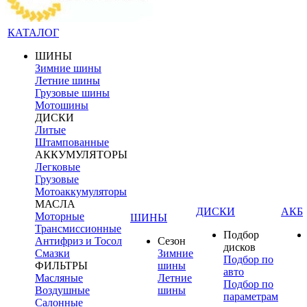
КАТАЛОГ
ШИНЫ
Зимние шины
Летние шины
Грузовые шины
Мотошины
ДИСКИ
Литые
Штампованные
АККУМУЛЯТОРЫ
Легковые
Грузовые
Мотоаккумуляторы
МАСЛА
ДИСКИ
АКБ
Моторные
ШИНЫ
Трансмиссионные
Подбор
Антифриз и Тосол
Сезон
дисков
Смазки
Зимние
Подбор по
ФИЛЬТРЫ
шины
авто
Масляные
Летние
Подбор по
Воздушные
шины
параметрам
Салонные