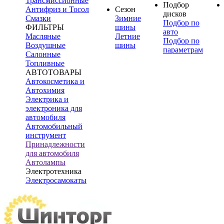
Трансмиссионные
Подбор
Антифриз и Тосол
Сезон
дисков
Смазки
Зимние
Подбор по
ФИЛЬТРЫ
шины
авто
Масляные
Летние
Подбор по
Воздушные
шины
параметрам
Салонные
Топливные
АВТОТОВАРЫ
Автокосметика и
Автохимия
Электрика и
электроника для
автомобиля
Автомобильный
инструмент
Принадлежности
для автомобиля
Автолампы
Электротехника
Электросамокаты