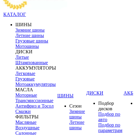
КАТАЛОГ
ШИНЫ
Зимние шины
Летние шины
Грузовые шины
Мотошины
ДИСКИ
Литые
Штампованные
АККУМУЛЯТОРЫ
Легковые
Грузовые
Мотоаккумуляторы
МАСЛА
ДИСКИ
АКБ
Моторные
ШИНЫ
Трансмиссионные
Подбор
Антифриз и Тосол
Сезон
дисков
Смазки
Зимние
Подбор по
ФИЛЬТРЫ
шины
авто
Масляные
Летние
Подбор по
Воздушные
шины
параметрам
Салонные