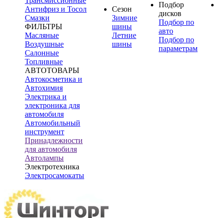
Трансмиссионные
Подбор
Антифриз и Тосол
Сезон
дисков
Смазки
Зимние
Подбор по
ФИЛЬТРЫ
шины
авто
Масляные
Летние
Подбор по
Воздушные
шины
параметрам
Салонные
Топливные
АВТОТОВАРЫ
Автокосметика и
Автохимия
Электрика и
электроника для
автомобиля
Автомобильный
инструмент
Принадлежности
для автомобиля
Автолампы
Электротехника
Электросамокаты