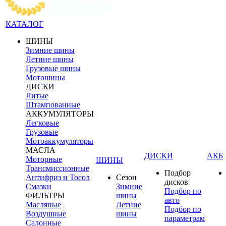
КАТАЛОГ
ШИНЫ
Зимние шины
Летние шины
Грузовые шины
Мотошины
ДИСКИ
Литые
Штампованные
АККУМУЛЯТОРЫ
Легковые
Грузовые
Мотоаккумуляторы
МАСЛА
ДИСКИ
АКБ
Моторные
ШИНЫ
Трансмиссионные
Подбор
Антифриз и Тосол
Сезон
дисков
Смазки
Зимние
Подбор по
ФИЛЬТРЫ
шины
авто
Масляные
Летние
Подбор по
Воздушные
шины
параметрам
Салонные