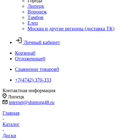
Города
Липецк
Воронеж
Тамбов
Елец
Москва и другие регионы (доставка ТК)
Личный кабинет
Корзина
0
Отложенные
0
Сравнение товаров
0
+7(4742) 370-333
Контактная информация
Липецк
internet@shintorg48.ru
Главная
-
Каталог
-
Диски