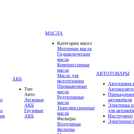
МАСЛА
Категории масел
Моторные масла
Гидравлические
масла
Компрессорные
масла
АВТОТОВАРЫ
Масло для
АКБ
мототехники
Автохимия 
Промывочные
Тип
Автокосмет
масла
Авто
Принадлежн
Редукторные
по
Легковые
автомобиля
масла
АКБ
Электрика и
Трансмиссионные
по
Грузовые
для автомоб
масла
ам
АКБ
Инструмент
Фильтры
Электроинс
Воздушные
фильтры