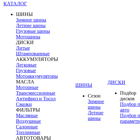
КАТАЛОГ
ШИНЫ
Зимние шины
Летние шины
Грузовые шины
Мотошины
ДИСКИ
Литые
Штампованные
АККУМУЛЯТОРЫ
Легковые
Грузовые
Мотоаккумуляторы
МАСЛА
ДИСКИ
ШИНЫ
Моторные
Трансмиссионные
Подбор
Сезон
Антифриз и Тосол
дисков
Зимние
Смазки
Подбор 
шины
ФИЛЬТРЫ
авто
Летние
Масляные
Подбор 
шины
Воздушные
параметр
Салонные
Топливные
АВТОТОВАРЫ