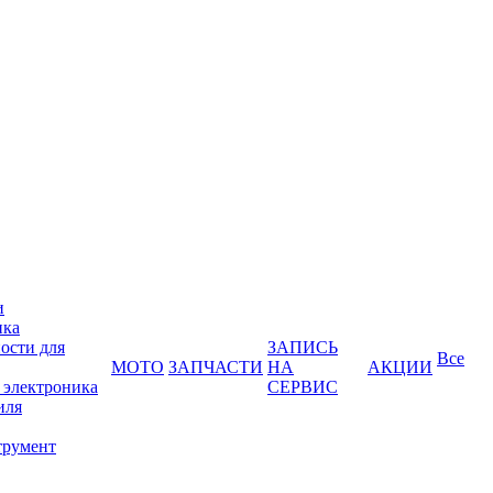
и
ика
ости для
ЗАПИСЬ
Все
МОТО
ЗАПЧАСТИ
НА
АКЦИИ
 электроника
СЕРВИС
иля
трумент