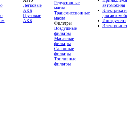
Авто
Принадлежн
Редукторные
по
Легковые
автомобиля
масла
АКБ
Электрика и
Трансмиссионные
по
Грузовые
для автомоб
масла
ам
АКБ
Инструмент
Фильтры
Электроинс
Воздушные
фильтры
Масляные
фильтры
Салонные
фильтры
Топливные
фильтры