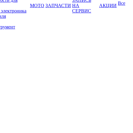
ости для
ЗАПИСЬ
Все
МОТО
ЗАПЧАСТИ
НА
АКЦИИ
 электроника
СЕРВИС
иля
трумент