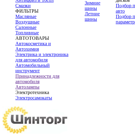
Антифриз и Тосол
дисков
Зимние
Смазки
Подбор 
шины
ФИЛЬТРЫ
авто
Летние
Масляные
Подбор 
шины
Воздушные
параметр
Салонные
Топливные
АВТОТОВАРЫ
Автокосметика и
Автохимия
Электрика и электроника
для автомобиля
Автомобильный
инструмент
Принадлежности для
автомобиля
Автолампы
Электротехника
Электросамокаты