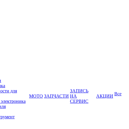
и
ика
ости для
ЗАПИСЬ
Все
МОТО
ЗАПЧАСТИ
НА
АКЦИИ
 электроника
СЕРВИС
иля
трумент