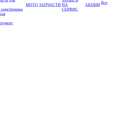
ости для
ЗАПИСЬ
Все
МОТО
ЗАПЧАСТИ
НА
АКЦИИ
 электроника
СЕРВИС
иля
трумент