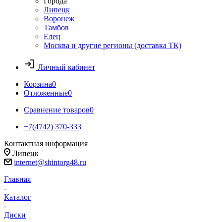
Города
Липецк
Воронеж
Тамбов
Елец
Москва и другие регионы (доставка ТК)
Личный кабинет
Корзина
0
Отложенные
0
Сравнение товаров
0
+7(4742) 370-333
Контактная информация
Липецк
internet@shintorg48.ru
Главная
-
Каталог
-
Диски