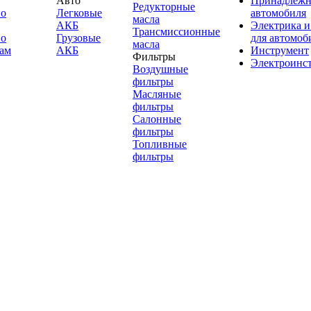
Авто
Принадлежн
Редукторные
по
Легковые
автомобиля
масла
АКБ
Электрика и
Трансмиссионные
по
Грузовые
для автомоб
масла
ам
АКБ
Инструмент
Фильтры
Электроинс
Воздушные
фильтры
Масляные
фильтры
Салонные
фильтры
Топливные
фильтры