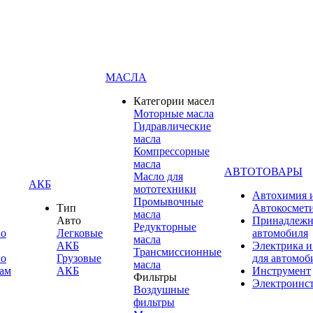
МАСЛА
Категории масел
Моторные масла
Гидравлические
масла
Компрессорные
масла
АВТОТОВАРЫ
Масло для
АКБ
мототехники
Автохимия 
Промывочные
Тип
Автокосмет
масла
Авто
Принадлежн
Редукторные
по
Легковые
автомобиля
масла
АКБ
Электрика и
Трансмиссионные
по
Грузовые
для автомоб
масла
ам
АКБ
Инструмент
Фильтры
Электроинс
Воздушные
фильтры