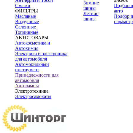
Антифриз и Тосол
дисков
Зимние
Смазки
Подбор 
шины
ФИЛЬТРЫ
авто
Летние
Масляные
Подбор 
шины
Воздушные
параметр
Салонные
Топливные
АВТОТОВАРЫ
Автокосметика и
Автохимия
Электрика и электроника
для автомобиля
Автомобильный
инструмент
Принадлежности для
автомобиля
Автолампы
Электротехника
Электросамокаты