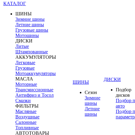
КАТАЛОГ
ШИНЫ
Зимние шины
Летние шины
Грузовые шины
Мотошины
ДИСКИ
Литые
Штампованные
АККУМУЛЯТОРЫ
Легковые
Грузовые
Мотоаккумуляторы
МАСЛА
ДИСКИ
ШИНЫ
Моторные
Трансмиссионные
Подбор
Сезон
Антифриз и Тосол
дисков
Зимние
Смазки
Подбор 
шины
ФИЛЬТРЫ
авто
Летние
Масляные
Подбор 
шины
Воздушные
параметр
Салонные
Топливные
АВТОТОВАРЫ