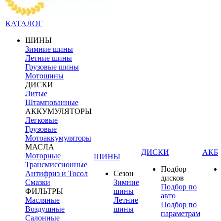
КАТАЛОГ
ШИНЫ
Зимние шины
Летние шины
Грузовые шины
Мотошины
ДИСКИ
Литые
Штампованные
АККУМУЛЯТОРЫ
Легковые
Грузовые
Мотоаккумуляторы
МАСЛА
ДИСКИ
АКБ
Моторные
ШИНЫ
Трансмиссионные
Подбор
Антифриз и Тосол
Сезон
дисков
Смазки
Зимние
Подбор по
ФИЛЬТРЫ
шины
авто
Масляные
Летние
Подбор по
Воздушные
шины
параметрам
Салонные