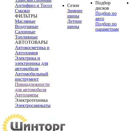
Трансмиссионные
Подбор
Антифриз и Тосол
Сезон
дисков
Смазки
Зимние
Подбор по
ФИЛЬТРЫ
шины
авто
Масляные
Летние
Подбор по
Воздушные
шины
параметрам
Салонные
Топливные
АВТОТОВАРЫ
Автокосметика и
Автохимия
Электрика и
электроника для
автомобиля
Автомобильный
инструмент
Принадлежности
для автомобиля
Автолампы
Электротехника
Электросамокаты