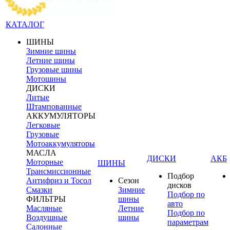
КАТАЛОГ
ШИНЫ
Зимние шины
Летние шины
Грузовые шины
Мотошины
ДИСКИ
Литые
Штампованные
АККУМУЛЯТОРЫ
Легковые
Грузовые
Мотоаккумуляторы
МАСЛА
ДИСКИ
АКБ
Моторные
ШИНЫ
Трансмиссионные
Подбор
Антифриз и Тосол
Сезон
дисков
Смазки
Зимние
Подбор по
ФИЛЬТРЫ
шины
авто
Масляные
Летние
Подбор по
Воздушные
шины
параметрам
Салонные