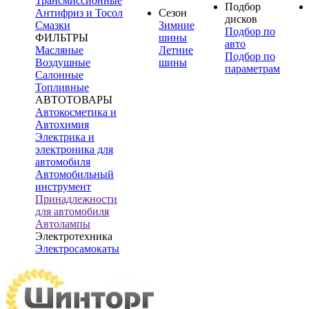
Трансмиссионные
Подбор
Антифриз и Тосол
Сезон
дисков
Смазки
Зимние
Подбор по
ФИЛЬТРЫ
шины
авто
Масляные
Летние
Подбор по
Воздушные
шины
параметрам
Салонные
Топливные
АВТОТОВАРЫ
Автокосметика и
Автохимия
Электрика и
электроника для
автомобиля
Автомобильный
инструмент
Принадлежности
для автомобиля
Автолампы
Электротехника
Электросамокаты