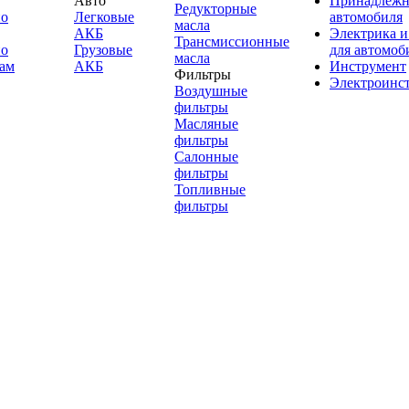
Авто
Принадлежн
Редукторные
по
Легковые
автомобиля
масла
АКБ
Электрика и
Трансмиссионные
по
Грузовые
для автомоб
масла
ам
АКБ
Инструмент
Фильтры
Электроинс
Воздушные
фильтры
Масляные
фильтры
Салонные
фильтры
Топливные
фильтры