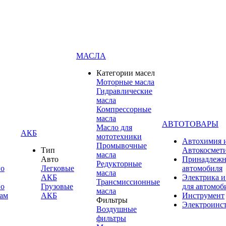
МАСЛА
Категории масел
Моторные масла
Гидравлические
масла
Компрессорные
масла
АВТОТОВАРЫ
Масло для
АКБ
мототехники
Автохимия 
Промывочные
Тип
Автокосмет
масла
Авто
Принадлежн
Редукторные
по
Легковые
автомобиля
масла
АКБ
Электрика и
Трансмиссионные
по
Грузовые
для автомоб
масла
ам
АКБ
Инструмент
Фильтры
Электроинс
Воздушные
фильтры