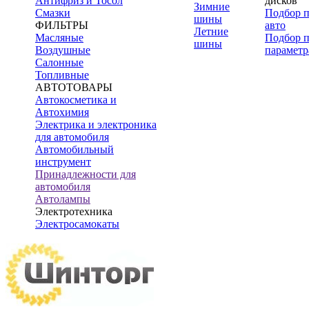
Антифриз и Тосол
дисков
Зимние
Смазки
Подбор 
шины
ФИЛЬТРЫ
авто
Летние
Масляные
Подбор 
шины
Воздушные
параметр
Салонные
Топливные
АВТОТОВАРЫ
Автокосметика и
Автохимия
Электрика и электроника
для автомобиля
Автомобильный
инструмент
Принадлежности для
автомобиля
Автолампы
Электротехника
Электросамокаты