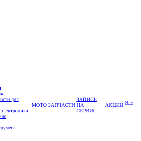
и
ика
ости для
ЗАПИСЬ
Все
МОТО
ЗАПЧАСТИ
НА
АКЦИИ
 электроника
СЕРВИС
иля
трумент