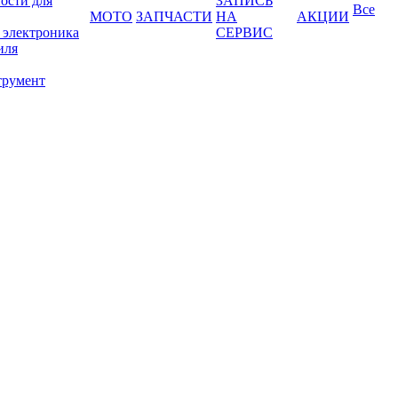
ости для
ЗАПИСЬ
Все
МОТО
ЗАПЧАСТИ
НА
АКЦИИ
 электроника
СЕРВИС
иля
трумент