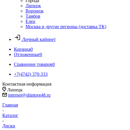
Города
Липецк
Воронеж
Тамбов
Елец
Москва и другие регионы (доставка ТК)
Личный кабинет
Корзина
0
Отложенные
0
Сравнение товаров
0
+7(4742) 370-333
Контактная информация
Липецк
internet@shintorg48.ru
Главная
-
Каталог
-
Диски