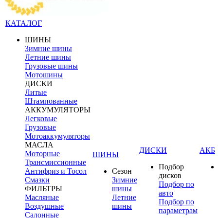
КАТАЛОГ
ШИНЫ
Зимние шины
Летние шины
Грузовые шины
Мотошины
ДИСКИ
Литые
Штампованные
АККУМУЛЯТОРЫ
Легковые
Грузовые
Мотоаккумуляторы
МАСЛА
ДИСКИ
АКБ
Моторные
ШИНЫ
Трансмиссионные
Подбор
Антифриз и Тосол
Сезон
дисков
Смазки
Зимние
Подбор по
ФИЛЬТРЫ
шины
авто
Масляные
Летние
Подбор по
Воздушные
шины
параметрам
Салонные