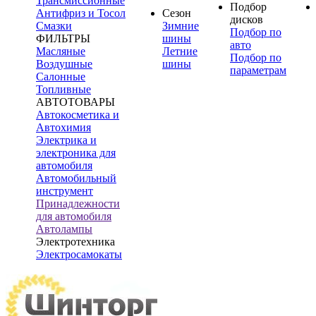
Трансмиссионные
Подбор
Антифриз и Тосол
Сезон
дисков
Смазки
Зимние
Подбор по
ФИЛЬТРЫ
шины
авто
Масляные
Летние
Подбор по
Воздушные
шины
параметрам
Салонные
Топливные
АВТОТОВАРЫ
Автокосметика и
Автохимия
Электрика и
электроника для
автомобиля
Автомобильный
инструмент
Принадлежности
для автомобиля
Автолампы
Электротехника
Электросамокаты