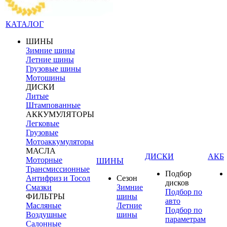
КАТАЛОГ
ШИНЫ
Зимние шины
Летние шины
Грузовые шины
Мотошины
ДИСКИ
Литые
Штампованные
АККУМУЛЯТОРЫ
Легковые
Грузовые
Мотоаккумуляторы
МАСЛА
ДИСКИ
АКБ
Моторные
ШИНЫ
Трансмиссионные
Подбор
Антифриз и Тосол
Сезон
дисков
Смазки
Зимние
Подбор по
ФИЛЬТРЫ
шины
авто
Масляные
Летние
Подбор по
Воздушные
шины
параметрам
Салонные