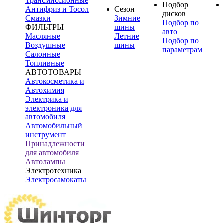
Трансмиссионные
Подбор
Антифриз и Тосол
Сезон
дисков
Смазки
Зимние
Подбор по
ФИЛЬТРЫ
шины
авто
Масляные
Летние
Подбор по
Воздушные
шины
параметрам
Салонные
Топливные
АВТОТОВАРЫ
Автокосметика и
Автохимия
Электрика и
электроника для
автомобиля
Автомобильный
инструмент
Принадлежности
для автомобиля
Автолампы
Электротехника
Электросамокаты