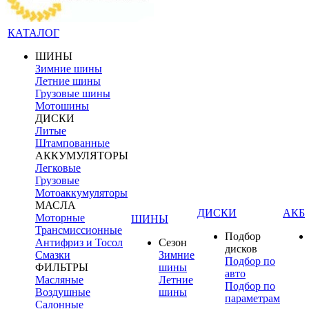
КАТАЛОГ
ШИНЫ
Зимние шины
Летние шины
Грузовые шины
Мотошины
ДИСКИ
Литые
Штампованные
АККУМУЛЯТОРЫ
Легковые
Грузовые
Мотоаккумуляторы
МАСЛА
ДИСКИ
АКБ
Моторные
ШИНЫ
Трансмиссионные
Подбор
Антифриз и Тосол
Сезон
дисков
Смазки
Зимние
Подбор по
ФИЛЬТРЫ
шины
авто
Масляные
Летние
Подбор по
Воздушные
шины
параметрам
Салонные