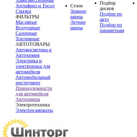
Трансмиссионные
Подбор
Антифриз и Тосол
Сезон
дисков
Смазки
Зимние
Подбор по
ФИЛЬТРЫ
шины
авто
Масляные
Летние
Подбор по
Воздушные
шины
параметрам
Салонные
Топливные
АВТОТОВАРЫ
Автокосметика и
Автохимия
Электрика и
электроника для
автомобиля
Автомобильный
инструмент
Принадлежности
для автомобиля
Автолампы
Электротехника
Электросамокаты