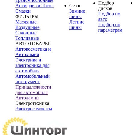
Трансмиссионные
Подбор
Антифриз и Тосол
Сезон
дисков
Смазки
Зимние
Подбор по
ФИЛЬТРЫ
шины
авто
Масляные
Летние
Подбор по
Воздушные
шины
параметрам
Салонные
Топливные
АВТОТОВАРЫ
Автокосметика и
Автохимия
Электрика и
электроника для
автомобиля
Автомобильный
инструмент
Принадлежности
для автомобиля
Автолампы
Электротехника
Электросамокаты