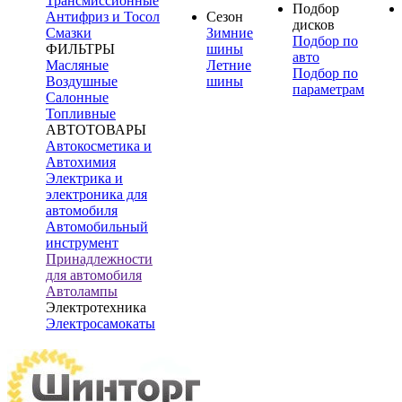
Трансмиссионные
Подбор
Антифриз и Тосол
Сезон
дисков
Смазки
Зимние
Подбор по
ФИЛЬТРЫ
шины
авто
Масляные
Летние
Подбор по
Воздушные
шины
параметрам
Салонные
Топливные
АВТОТОВАРЫ
Автокосметика и
Автохимия
Электрика и
электроника для
автомобиля
Автомобильный
инструмент
Принадлежности
для автомобиля
Автолампы
Электротехника
Электросамокаты