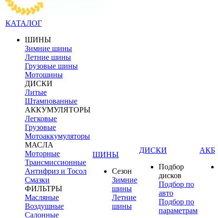
КАТАЛОГ
ШИНЫ
Зимние шины
Летние шины
Грузовые шины
Мотошины
ДИСКИ
Литые
Штампованные
АККУМУЛЯТОРЫ
Легковые
Грузовые
Мотоаккумуляторы
МАСЛА
ДИСКИ
АКБ
Моторные
ШИНЫ
Трансмиссионные
Подбор
Антифриз и Тосол
Сезон
дисков
Смазки
Зимние
Подбор по
ФИЛЬТРЫ
шины
авто
Масляные
Летние
Подбор по
Воздушные
шины
параметрам
Салонные