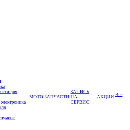
и
ика
ости для
ЗАПИСЬ
Все
МОТО
ЗАПЧАСТИ
НА
АКЦИИ
 электроника
СЕРВИС
иля
трумент