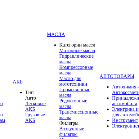
МАСЛА
Категории масел
Моторные масла
Гидравлические
масла
Компрессорные
масла
АВТОТОВАРЫ
Масло для
АКБ
мототехники
Автохимия 
Промывочные
Тип
Автокосмет
масла
Авто
Принадлежн
Редукторные
по
Легковые
автомобиля
масла
АКБ
Электрика и
Трансмиссионные
по
Грузовые
для автомоб
масла
ам
АКБ
Инструмент
Фильтры
Электроинс
Воздушные
фильтры