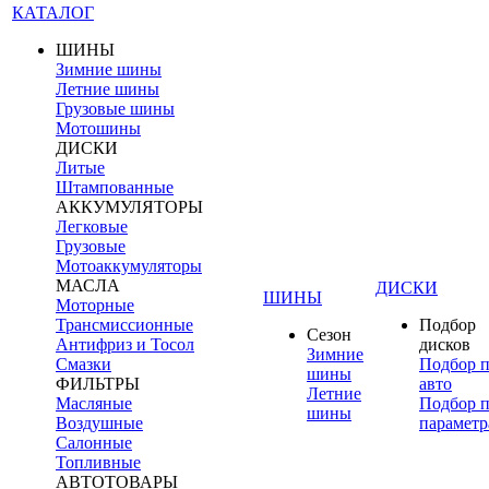
КАТАЛОГ
ШИНЫ
Зимние шины
Летние шины
Грузовые шины
Мотошины
ДИСКИ
Литые
Штампованные
АККУМУЛЯТОРЫ
Легковые
Грузовые
Мотоаккумуляторы
МАСЛА
ДИСКИ
ШИНЫ
Моторные
Трансмиссионные
Подбор
Сезон
Антифриз и Тосол
дисков
Зимние
Смазки
Подбор 
шины
ФИЛЬТРЫ
авто
Летние
Масляные
Подбор 
шины
Воздушные
параметр
Салонные
Топливные
АВТОТОВАРЫ