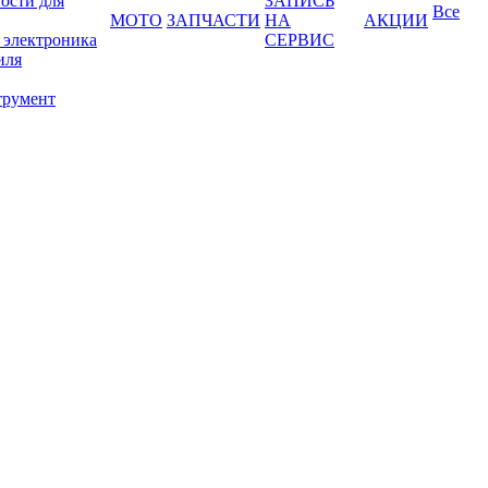
ости для
ЗАПИСЬ
Все
МОТО
ЗАПЧАСТИ
НА
АКЦИИ
 электроника
СЕРВИС
иля
трумент