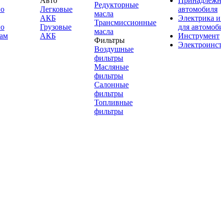
Авто
Принадлежн
Редукторные
по
Легковые
автомобиля
масла
АКБ
Электрика и
Трансмиссионные
по
Грузовые
для автомоб
масла
ам
АКБ
Инструмент
Фильтры
Электроинс
Воздушные
фильтры
Масляные
фильтры
Салонные
фильтры
Топливные
фильтры