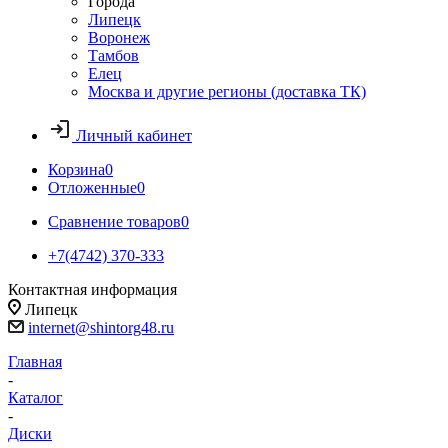
Города
Липецк
Воронеж
Тамбов
Елец
Москва и другие регионы (доставка ТК)
Личный кабинет
Корзина
0
Отложенные
0
Сравнение товаров
0
+7(4742) 370-333
Контактная информация
Липецк
internet@shintorg48.ru
Главная
-
Каталог
-
Диски