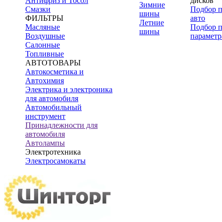
Антифриз и Тосол
дисков
Зимние
Смазки
Подбор 
шины
ФИЛЬТРЫ
авто
Летние
Масляные
Подбор 
шины
Воздушные
параметр
Салонные
Топливные
АВТОТОВАРЫ
Автокосметика и
Автохимия
Электрика и электроника
для автомобиля
Автомобильный
инструмент
Принадлежности для
автомобиля
Автолампы
Электротехника
Электросамокаты