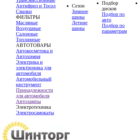
Трансмиссионные
Подбор
Антифриз и Тосол
Сезон
дисков
Смазки
Зимние
Подбор по
ФИЛЬТРЫ
шины
авто
Масляные
Летние
Подбор по
Воздушные
шины
параметрам
Салонные
Топливные
АВТОТОВАРЫ
Автокосметика и
Автохимия
Электрика и
электроника для
автомобиля
Автомобильный
инструмент
Принадлежности
для автомобиля
Автолампы
Электротехника
Электросамокаты