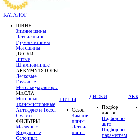
КАТАЛОГ
ШИНЫ
Зимние шины
Летние шины
Грузовые шины
Мотошины
ДИСКИ
Литые
Штампованные
АККУМУЛЯТОРЫ
Легковые
Грузовые
Мотоаккумуляторы
МАСЛА
ДИСКИ
АКБ
Моторные
ШИНЫ
Трансмиссионные
Подбор
Антифриз и Тосол
Сезон
дисков
Смазки
Зимние
Подбор по
ФИЛЬТРЫ
шины
авто
Масляные
Летние
Подбор по
Воздушные
шины
параметрам
Салонные