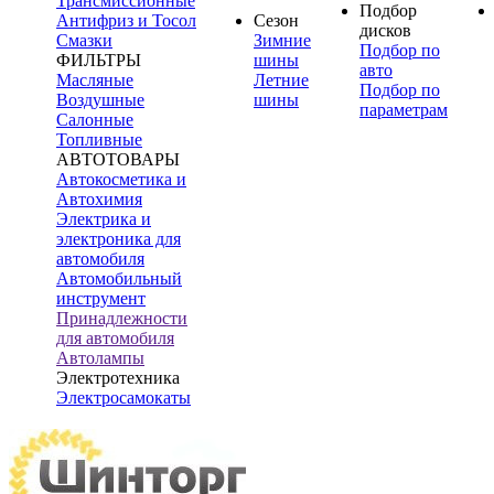
Трансмиссионные
Подбор
Антифриз и Тосол
Сезон
дисков
Смазки
Зимние
Подбор по
ФИЛЬТРЫ
шины
авто
Масляные
Летние
Подбор по
Воздушные
шины
параметрам
Салонные
Топливные
АВТОТОВАРЫ
Автокосметика и
Автохимия
Электрика и
электроника для
автомобиля
Автомобильный
инструмент
Принадлежности
для автомобиля
Автолампы
Электротехника
Электросамокаты