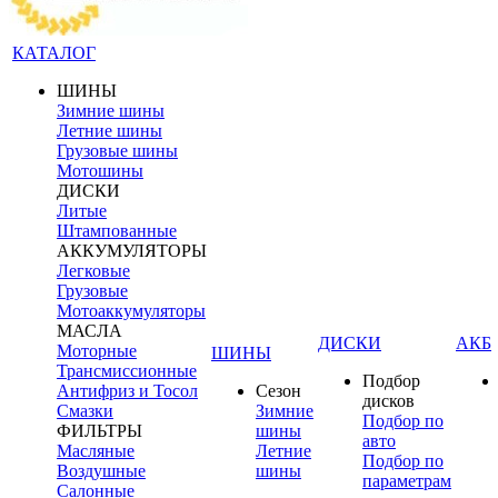
КАТАЛОГ
ШИНЫ
Зимние шины
Летние шины
Грузовые шины
Мотошины
ДИСКИ
Литые
Штампованные
АККУМУЛЯТОРЫ
Легковые
Грузовые
Мотоаккумуляторы
МАСЛА
ДИСКИ
АКБ
Моторные
ШИНЫ
Трансмиссионные
Подбор
Антифриз и Тосол
Сезон
дисков
Смазки
Зимние
Подбор по
ФИЛЬТРЫ
шины
авто
Масляные
Летние
Подбор по
Воздушные
шины
параметрам
Салонные