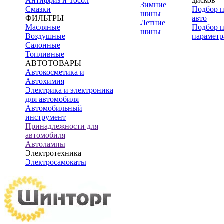
Антифриз и Тосол
дисков
Зимние
Смазки
Подбор 
шины
ФИЛЬТРЫ
авто
Летние
Масляные
Подбор 
шины
Воздушные
параметр
Салонные
Топливные
АВТОТОВАРЫ
Автокосметика и
Автохимия
Электрика и электроника
для автомобиля
Автомобильный
инструмент
Принадлежности для
автомобиля
Автолампы
Электротехника
Электросамокаты