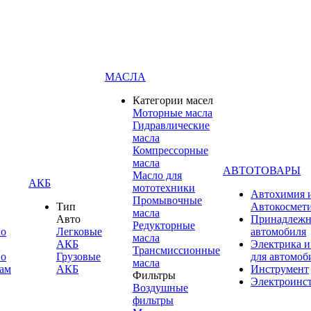
МАСЛА
Категории масел
Моторные масла
Гидравлические
масла
Компрессорные
масла
АВТОТОВАРЫ
Масло для
АКБ
мототехники
Автохимия 
Промывочные
Тип
Автокосмет
масла
Авто
Принадлежн
Редукторные
по
Легковые
автомобиля
масла
АКБ
Электрика и
Трансмиссионные
по
Грузовые
для автомоб
масла
ам
АКБ
Инструмент
Фильтры
Электроинс
Воздушные
фильтры