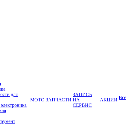
и
ика
ости для
ЗАПИСЬ
Все
МОТО
ЗАПЧАСТИ
НА
АКЦИИ
 электроника
СЕРВИС
иля
трумент