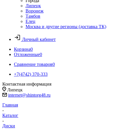
Города
Липецк
Воронеж
Тамбов
Елец
Москва и другие регионы (доставка ТК)
Личный кабинет
Корзина
0
Отложенные
0
Сравнение товаров
0
+7(4742) 370-333
Контактная информация
Липецк
internet@shintorg48.ru
Главная
-
Каталог
-
Диски