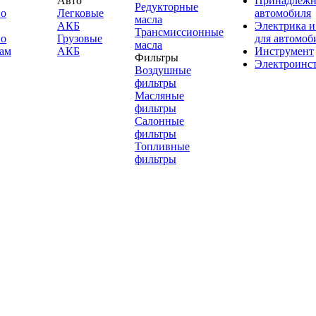
Авто
Принадлежн
Редукторные
по
Легковые
автомобиля
масла
АКБ
Электрика и
Трансмиссионные
по
Грузовые
для автомоб
масла
ам
АКБ
Инструмент
Фильтры
Электроинс
Воздушные
фильтры
Масляные
фильтры
Салонные
фильтры
Топливные
фильтры