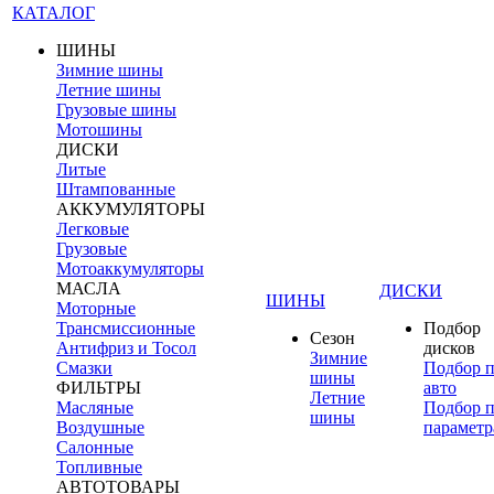
КАТАЛОГ
ШИНЫ
Зимние шины
Летние шины
Грузовые шины
Мотошины
ДИСКИ
Литые
Штампованные
АККУМУЛЯТОРЫ
Легковые
Грузовые
Мотоаккумуляторы
МАСЛА
ДИСКИ
ШИНЫ
Моторные
Трансмиссионные
Подбор
Сезон
Антифриз и Тосол
дисков
Зимние
Смазки
Подбор 
шины
ФИЛЬТРЫ
авто
Летние
Масляные
Подбор 
шины
Воздушные
параметр
Салонные
Топливные
АВТОТОВАРЫ