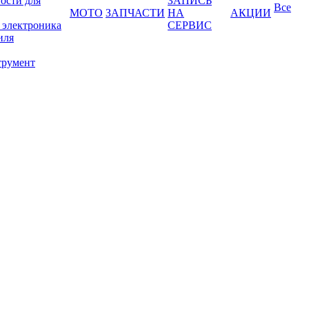
ости для
ЗАПИСЬ
Все
МОТО
ЗАПЧАСТИ
НА
АКЦИИ
 электроника
СЕРВИС
иля
трумент