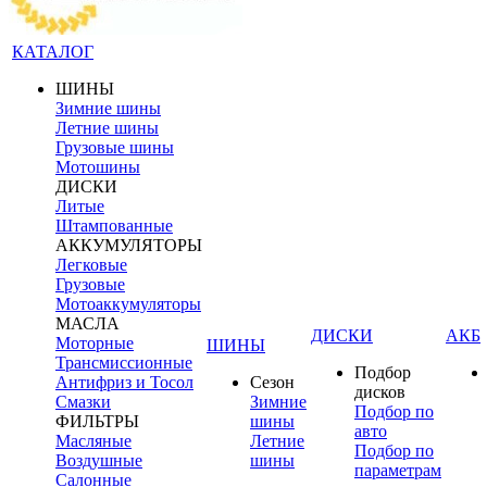
КАТАЛОГ
ШИНЫ
Зимние шины
Летние шины
Грузовые шины
Мотошины
ДИСКИ
Литые
Штампованные
АККУМУЛЯТОРЫ
Легковые
Грузовые
Мотоаккумуляторы
МАСЛА
ДИСКИ
АКБ
Моторные
ШИНЫ
Трансмиссионные
Подбор
Антифриз и Тосол
Сезон
дисков
Смазки
Зимние
Подбор по
ФИЛЬТРЫ
шины
авто
Масляные
Летние
Подбор по
Воздушные
шины
параметрам
Салонные