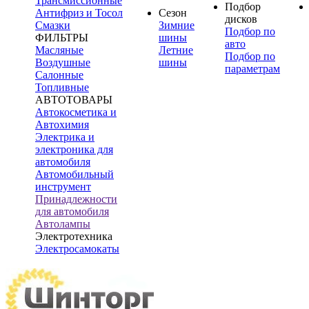
Трансмиссионные
Подбор
Антифриз и Тосол
Сезон
дисков
Смазки
Зимние
Подбор по
ФИЛЬТРЫ
шины
авто
Масляные
Летние
Подбор по
Воздушные
шины
параметрам
Салонные
Топливные
АВТОТОВАРЫ
Автокосметика и
Автохимия
Электрика и
электроника для
автомобиля
Автомобильный
инструмент
Принадлежности
для автомобиля
Автолампы
Электротехника
Электросамокаты