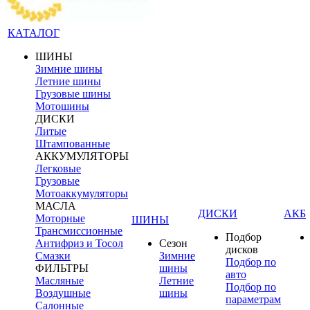
КАТАЛОГ
ШИНЫ
Зимние шины
Летние шины
Грузовые шины
Мотошины
ДИСКИ
Литые
Штампованные
АККУМУЛЯТОРЫ
Легковые
Грузовые
Мотоаккумуляторы
МАСЛА
ДИСКИ
АКБ
Моторные
ШИНЫ
Трансмиссионные
Подбор
Антифриз и Тосол
Сезон
дисков
Смазки
Зимние
Подбор по
ФИЛЬТРЫ
шины
авто
Масляные
Летние
Подбор по
Воздушные
шины
параметрам
Салонные