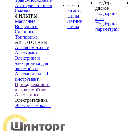
Трансмиссионные
Подбор
Антифриз и Тосол
Сезон
дисков
Смазки
Зимние
Подбор по
ФИЛЬТРЫ
шины
авто
Масляные
Летние
Подбор по
Воздушные
шины
параметрам
Салонные
Топливные
АВТОТОВАРЫ
Автокосметика и
Автохимия
Электрика и
электроника для
автомобиля
Автомобильный
инструмент
Принадлежности
для автомобиля
Автолампы
Электротехника
Электросамокаты