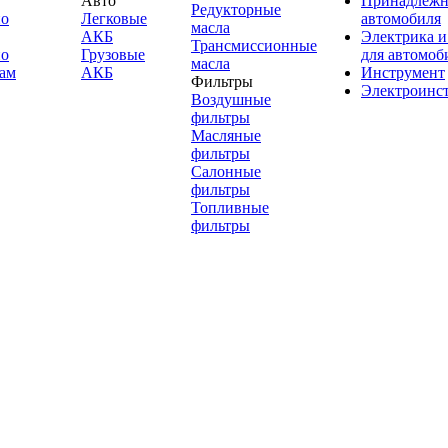
Авто
Принадлежн
Редукторные
по
Легковые
автомобиля
масла
АКБ
Электрика и
Трансмиссионные
по
Грузовые
для автомоб
масла
ам
АКБ
Инструмент
Фильтры
Электроинс
Воздушные
фильтры
Масляные
фильтры
Салонные
фильтры
Топливные
фильтры