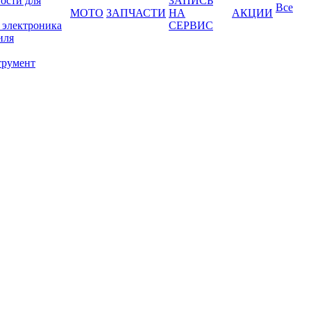
ости для
ЗАПИСЬ
Все
МОТО
ЗАПЧАСТИ
НА
АКЦИИ
 электроника
СЕРВИС
иля
трумент