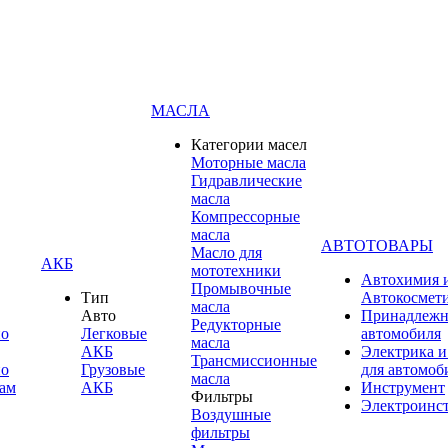
МАСЛА
Категории масел
Моторные масла
Гидравлические
масла
Компрессорные
масла
АВТОТОВАРЫ
Масло для
АКБ
мототехники
Автохимия 
Промывочные
Тип
Автокосмет
масла
Авто
Принадлежн
Редукторные
по
Легковые
автомобиля
масла
АКБ
Электрика и
Трансмиссионные
по
Грузовые
для автомоб
масла
ам
АКБ
Инструмент
Фильтры
Электроинс
Воздушные
фильтры