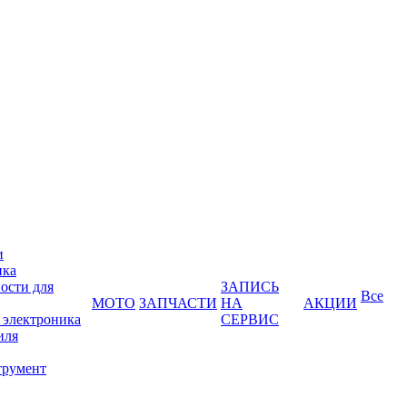
и
ика
ости для
ЗАПИСЬ
Все
МОТО
ЗАПЧАСТИ
НА
АКЦИИ
 электроника
СЕРВИС
иля
трумент