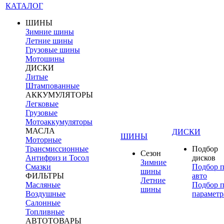
КАТАЛОГ
ШИНЫ
Зимние шины
Летние шины
Грузовые шины
Мотошины
ДИСКИ
Литые
Штампованные
АККУМУЛЯТОРЫ
Легковые
Грузовые
Мотоаккумуляторы
МАСЛА
ДИСКИ
ШИНЫ
Моторные
Трансмиссионные
Подбор
Сезон
Антифриз и Тосол
дисков
Зимние
Смазки
Подбор 
шины
ФИЛЬТРЫ
авто
Летние
Масляные
Подбор 
шины
Воздушные
параметр
Салонные
Топливные
АВТОТОВАРЫ