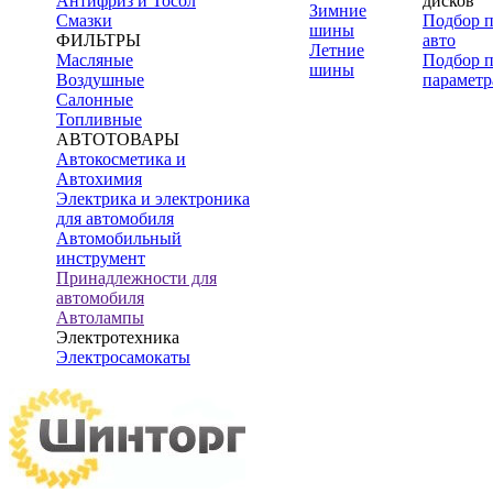
Антифриз и Тосол
дисков
Зимние
Смазки
Подбор 
шины
ФИЛЬТРЫ
авто
Летние
Масляные
Подбор 
шины
Воздушные
параметр
Салонные
Топливные
АВТОТОВАРЫ
Автокосметика и
Автохимия
Электрика и электроника
для автомобиля
Автомобильный
инструмент
Принадлежности для
автомобиля
Автолампы
Электротехника
Электросамокаты