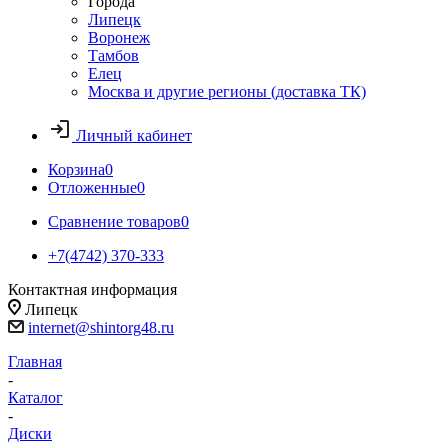
Города
Липецк
Воронеж
Тамбов
Елец
Москва и другие регионы (доставка ТК)
Личный кабинет
Корзина
0
Отложенные
0
Сравнение товаров
0
+7(4742) 370-333
Контактная информация
Липецк
internet@shintorg48.ru
Главная
-
Каталог
-
Диски