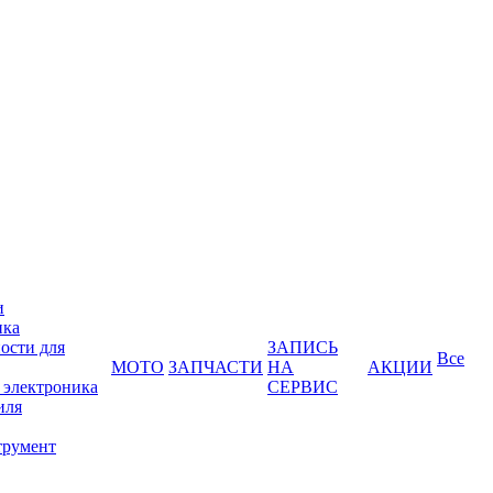
и
ика
ости для
ЗАПИСЬ
Все
МОТО
ЗАПЧАСТИ
НА
АКЦИИ
 электроника
СЕРВИС
иля
трумент