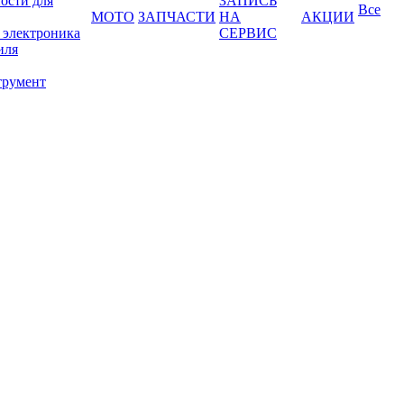
ости для
ЗАПИСЬ
Все
МОТО
ЗАПЧАСТИ
НА
АКЦИИ
 электроника
СЕРВИС
иля
трумент