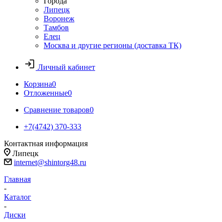
Города
Липецк
Воронеж
Тамбов
Елец
Москва и другие регионы (доставка ТК)
Личный кабинет
Корзина
0
Отложенные
0
Сравнение товаров
0
+7(4742) 370-333
Контактная информация
Липецк
internet@shintorg48.ru
Главная
-
Каталог
-
Диски