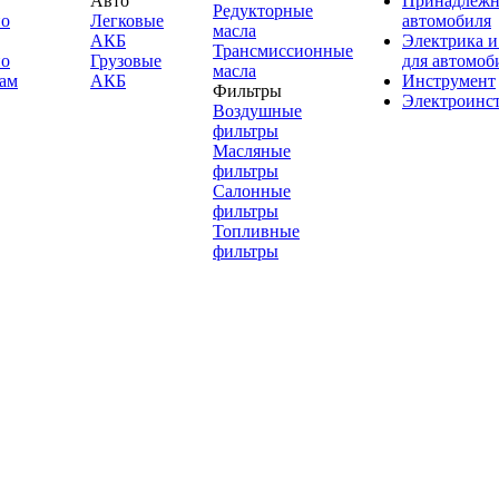
Авто
Принадлежн
Редукторные
по
Легковые
автомобиля
масла
АКБ
Электрика и
Трансмиссионные
по
Грузовые
для автомоб
масла
ам
АКБ
Инструмент
Фильтры
Электроинс
Воздушные
фильтры
Масляные
фильтры
Салонные
фильтры
Топливные
фильтры