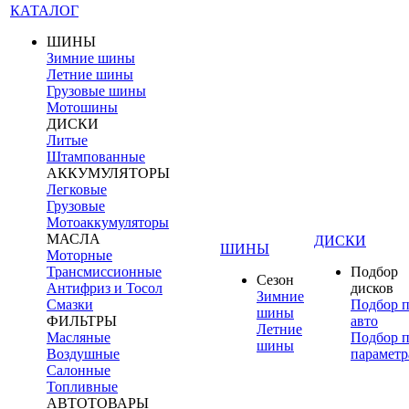
КАТАЛОГ
ШИНЫ
Зимние шины
Летние шины
Грузовые шины
Мотошины
ДИСКИ
Литые
Штампованные
АККУМУЛЯТОРЫ
Легковые
Грузовые
Мотоаккумуляторы
МАСЛА
ДИСКИ
ШИНЫ
Моторные
Трансмиссионные
Подбор
Сезон
Антифриз и Тосол
дисков
Зимние
Смазки
Подбор 
шины
ФИЛЬТРЫ
авто
Летние
Масляные
Подбор 
шины
Воздушные
параметр
Салонные
Топливные
АВТОТОВАРЫ