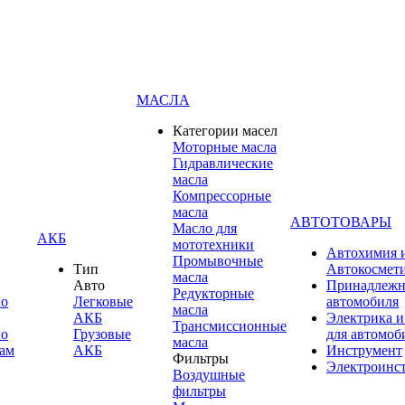
МАСЛА
Категории масел
Моторные масла
Гидравлические
масла
Компрессорные
масла
АВТОТОВАРЫ
Масло для
АКБ
мототехники
Автохимия 
Промывочные
Тип
Автокосмет
масла
Авто
Принадлежн
Редукторные
по
Легковые
автомобиля
масла
АКБ
Электрика и
Трансмиссионные
по
Грузовые
для автомоб
масла
ам
АКБ
Инструмент
Фильтры
Электроинс
Воздушные
фильтры