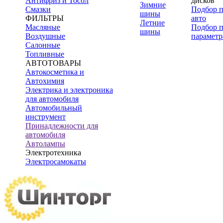
Антифриз и Тосол
дисков
Зимние
Смазки
Подбор 
шины
ФИЛЬТРЫ
авто
Летние
Масляные
Подбор 
шины
Воздушные
параметр
Салонные
Топливные
АВТОТОВАРЫ
Автокосметика и
Автохимия
Электрика и электроника
для автомобиля
Автомобильный
инструмент
Принадлежности для
автомобиля
Автолампы
Электротехника
Электросамокаты