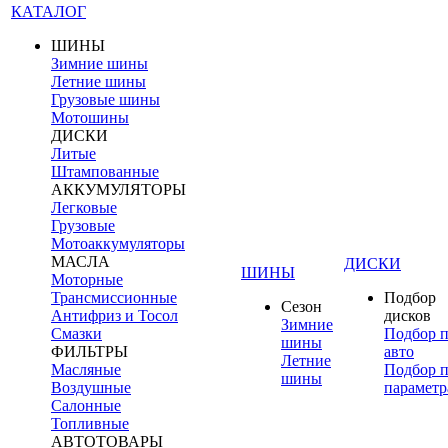
КАТАЛОГ
ШИНЫ
Зимние шины
Летние шины
Грузовые шины
Мотошины
ДИСКИ
Литые
Штампованные
АККУМУЛЯТОРЫ
Легковые
Грузовые
Мотоаккумуляторы
МАСЛА
ДИСКИ
ШИНЫ
Моторные
Трансмиссионные
Подбор
Сезон
Антифриз и Тосол
дисков
Зимние
Смазки
Подбор 
шины
ФИЛЬТРЫ
авто
Летние
Масляные
Подбор 
шины
Воздушные
параметр
Салонные
Топливные
АВТОТОВАРЫ