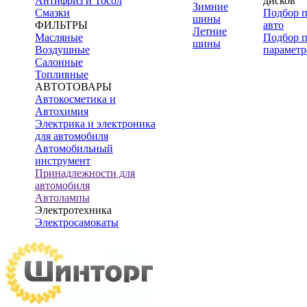
Антифриз и Тосол
дисков
Зимние
Смазки
Подбор 
шины
ФИЛЬТРЫ
авто
Летние
Масляные
Подбор 
шины
Воздушные
параметр
Салонные
Топливные
АВТОТОВАРЫ
Автокосметика и
Автохимия
Электрика и электроника
для автомобиля
Автомобильный
инструмент
Принадлежности для
автомобиля
Автолампы
Электротехника
Электросамокаты