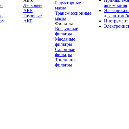
Авто
Принадлежн
Редукторные
по
Легковые
автомобиля
масла
АКБ
Электрика и
Трансмиссионные
по
Грузовые
для автомоб
масла
ам
АКБ
Инструмент
Фильтры
Электроинс
Воздушные
фильтры
Масляные
фильтры
Салонные
фильтры
Топливные
фильтры