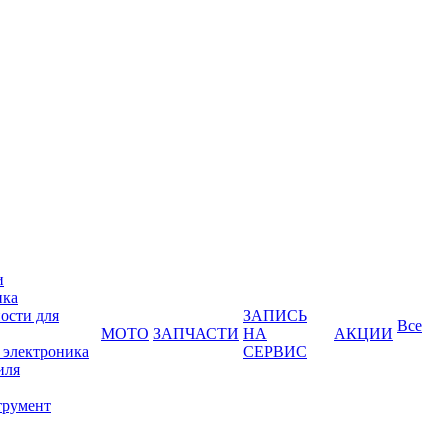
и
ика
ости для
ЗАПИСЬ
Все
МОТО
ЗАПЧАСТИ
НА
АКЦИИ
 электроника
СЕРВИС
иля
трумент