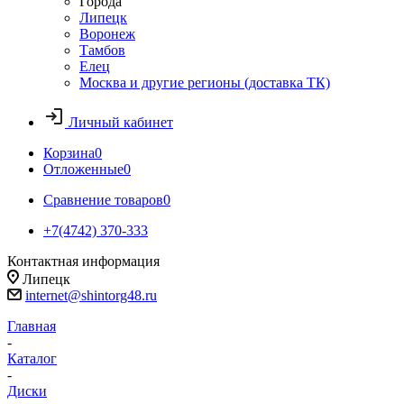
Города
Липецк
Воронеж
Тамбов
Елец
Москва и другие регионы (доставка ТК)
Личный кабинет
Корзина
0
Отложенные
0
Сравнение товаров
0
+7(4742) 370-333
Контактная информация
Липецк
internet@shintorg48.ru
Главная
-
Каталог
-
Диски