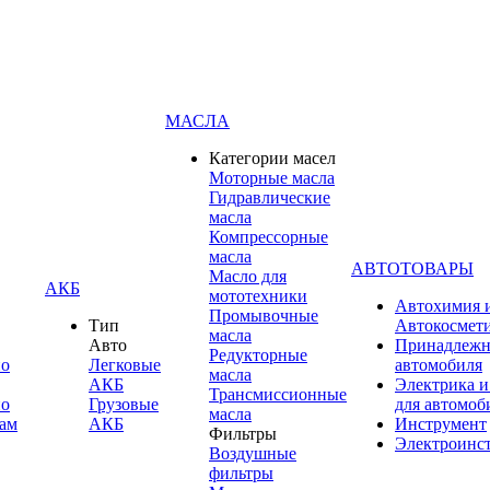
МАСЛА
Категории масел
Моторные масла
Гидравлические
масла
Компрессорные
масла
АВТОТОВАРЫ
Масло для
АКБ
мототехники
Автохимия 
Промывочные
Тип
Автокосмет
масла
Авто
Принадлежн
Редукторные
по
Легковые
автомобиля
масла
АКБ
Электрика и
Трансмиссионные
по
Грузовые
для автомоб
масла
ам
АКБ
Инструмент
Фильтры
Электроинс
Воздушные
фильтры