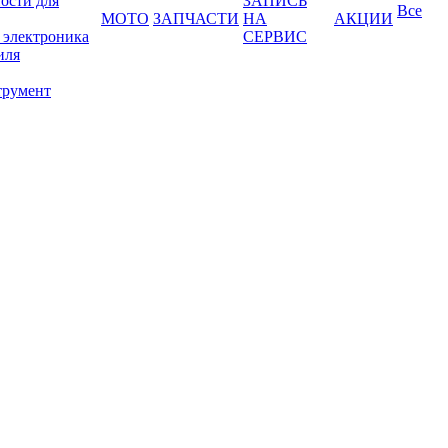
ости для
ЗАПИСЬ
Все
МОТО
ЗАПЧАСТИ
НА
АКЦИИ
 электроника
СЕРВИС
иля
трумент