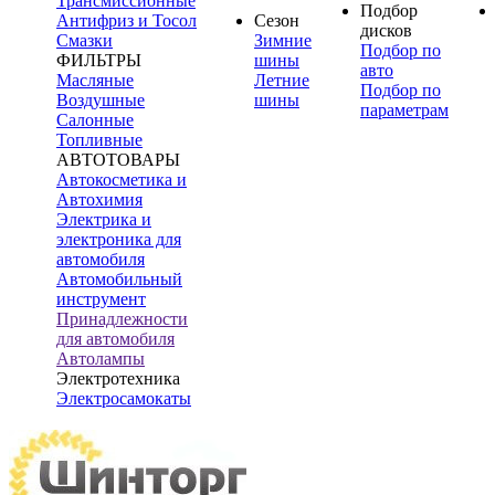
Трансмиссионные
Подбор
Антифриз и Тосол
Сезон
дисков
Смазки
Зимние
Подбор по
ФИЛЬТРЫ
шины
авто
Масляные
Летние
Подбор по
Воздушные
шины
параметрам
Салонные
Топливные
АВТОТОВАРЫ
Автокосметика и
Автохимия
Электрика и
электроника для
автомобиля
Автомобильный
инструмент
Принадлежности
для автомобиля
Автолампы
Электротехника
Электросамокаты