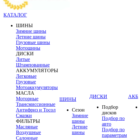
КАТАЛОГ
ШИНЫ
Зимние шины
Летние шины
Грузовые шины
Мотошины
ДИСКИ
Литые
Штампованные
АККУМУЛЯТОРЫ
Легковые
Грузовые
Мотоаккумуляторы
МАСЛА
ДИСКИ
АКБ
Моторные
ШИНЫ
Трансмиссионные
Подбор
Антифриз и Тосол
Сезон
дисков
Смазки
Зимние
Подбор по
ФИЛЬТРЫ
шины
авто
Масляные
Летние
Подбор по
Воздушные
шины
параметрам
Салонные