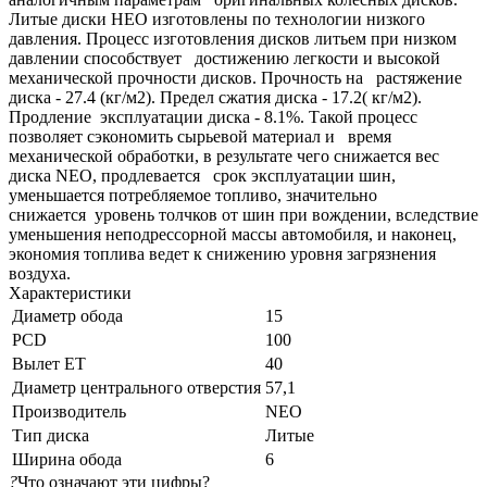
Литые диски НЕО изготовлены по технологии низкого
давления. Процесс изготовления дисков литьем при низком
давлении способствует достижению легкости и высокой
механической прочности дисков. Прочность на растяжение
диска - 27.4 (кг/м2). Предел сжатия диска - 17.2( кг/м2).
Продление эксплуатации диска - 8.1%. Такой процесс
позволяет сэкономить сырьевой материал и время
механической обработки, в результате чего снижается вес
диска NEO, продлевается срок эксплуатации шин,
уменьшается потребляемое топливо, значительно
снижается уровень толчков от шин при вождении, вследствие
уменьшения неподрессорной массы автомобиля, и наконец,
экономия топлива ведет к снижению уровня загрязнения
воздуха.
Характеристики
Диаметр обода
15
PCD
100
Вылет ET
40
Диаметр центрального отверстия
57,1
Производитель
NEO
Тип диска
Литые
Ширина обода
6
?
Что означают эти цифры?