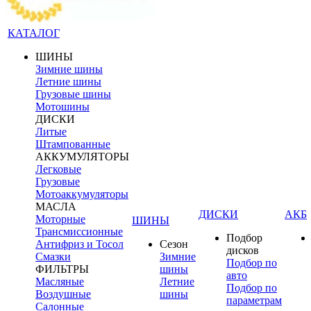
КАТАЛОГ
ШИНЫ
Зимние шины
Летние шины
Грузовые шины
Мотошины
ДИСКИ
Литые
Штампованные
АККУМУЛЯТОРЫ
Легковые
Грузовые
Мотоаккумуляторы
МАСЛА
ДИСКИ
АКБ
Моторные
ШИНЫ
Трансмиссионные
Подбор
Антифриз и Тосол
Сезон
дисков
Смазки
Зимние
Подбор по
ФИЛЬТРЫ
шины
авто
Масляные
Летние
Подбор по
Воздушные
шины
параметрам
Салонные