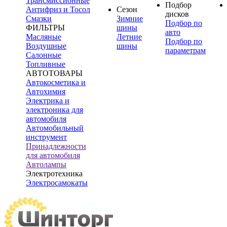
Трансмиссионные
Подбор
Антифриз и Тосол
Сезон
дисков
Смазки
Зимние
Подбор по
ФИЛЬТРЫ
шины
авто
Масляные
Летние
Подбор по
Воздушные
шины
параметрам
Салонные
Топливные
АВТОТОВАРЫ
Автокосметика и
Автохимия
Электрика и
электроника для
автомобиля
Автомобильный
инструмент
Принадлежности
для автомобиля
Автолампы
Электротехника
Электросамокаты