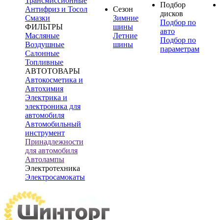
Трансмиссионные
Подбор
Антифриз и Тосол
Сезон
дисков
Смазки
Зимние
Подбор по
ФИЛЬТРЫ
шины
авто
Масляные
Летние
Подбор по
Воздушные
шины
параметрам
Салонные
Топливные
АВТОТОВАРЫ
Автокосметика и
Автохимия
Электрика и
электроника для
автомобиля
Автомобильный
инструмент
Принадлежности
для автомобиля
Автолампы
Электротехника
Электросамокаты