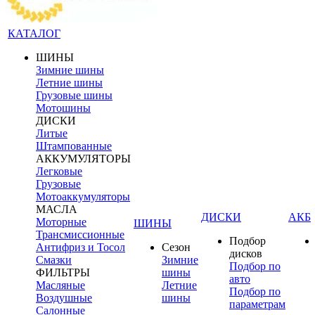
КАТАЛОГ
ШИНЫ
Зимние шины
Летние шины
Грузовые шины
Мотошины
ДИСКИ
Литые
Штампованные
АККУМУЛЯТОРЫ
Легковые
Грузовые
Мотоаккумуляторы
МАСЛА
ДИСКИ
АКБ
Моторные
ШИНЫ
Трансмиссионные
Подбор
Антифриз и Тосол
Сезон
дисков
Смазки
Зимние
Подбор по
ФИЛЬТРЫ
шины
авто
Масляные
Летние
Подбор по
Воздушные
шины
параметрам
Салонные