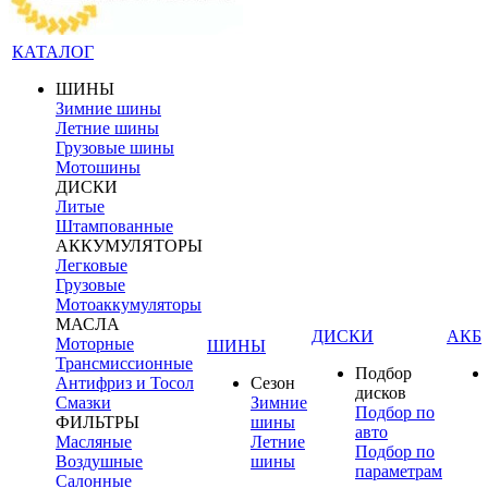
КАТАЛОГ
ШИНЫ
Зимние шины
Летние шины
Грузовые шины
Мотошины
ДИСКИ
Литые
Штампованные
АККУМУЛЯТОРЫ
Легковые
Грузовые
Мотоаккумуляторы
МАСЛА
ДИСКИ
АКБ
Моторные
ШИНЫ
Трансмиссионные
Подбор
Антифриз и Тосол
Сезон
дисков
Смазки
Зимние
Подбор по
ФИЛЬТРЫ
шины
авто
Масляные
Летние
Подбор по
Воздушные
шины
параметрам
Салонные