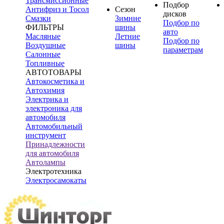
Трансмиссионные
Подбор
Антифриз и Тосол
Сезон
дисков
Смазки
Зимние
Подбор по
ФИЛЬТРЫ
шины
авто
Масляные
Летние
Подбор по
Воздушные
шины
параметрам
Салонные
Топливные
АВТОТОВАРЫ
Автокосметика и
Автохимия
Электрика и
электроника для
автомобиля
Автомобильный
инструмент
Принадлежности
для автомобиля
Автолампы
Электротехника
Электросамокаты