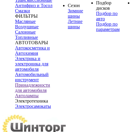
Трансмиссионные
Подбор
Антифриз и Тосол
Сезон
дисков
Смазки
Зимние
Подбор по
ФИЛЬТРЫ
шины
авто
Масляные
Летние
Подбор по
Воздушные
шины
параметрам
Салонные
Топливные
АВТОТОВАРЫ
Автокосметика и
Автохимия
Электрика и
электроника для
автомобиля
Автомобильный
инструмент
Принадлежности
для автомобиля
Автолампы
Электротехника
Электросамокаты