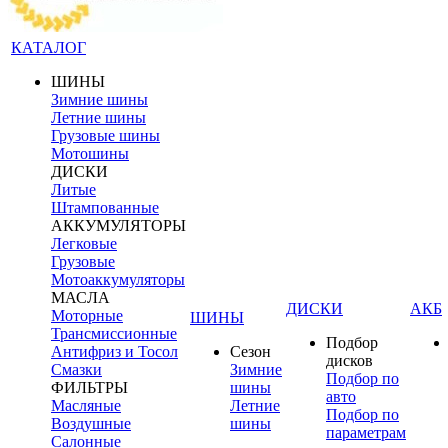
КАТАЛОГ
ШИНЫ
Зимние шины
Летние шины
Грузовые шины
Мотошины
ДИСКИ
Литые
Штампованные
АККУМУЛЯТОРЫ
Легковые
Грузовые
Мотоаккумуляторы
МАСЛА
ДИСКИ
АКБ
Моторные
ШИНЫ
Трансмиссионные
Подбор
Антифриз и Тосол
Сезон
дисков
Смазки
Зимние
Подбор по
ФИЛЬТРЫ
шины
авто
Масляные
Летние
Подбор по
Воздушные
шины
параметрам
Салонные