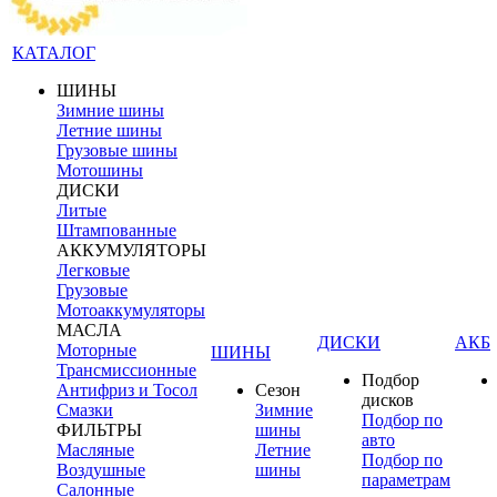
КАТАЛОГ
ШИНЫ
Зимние шины
Летние шины
Грузовые шины
Мотошины
ДИСКИ
Литые
Штампованные
АККУМУЛЯТОРЫ
Легковые
Грузовые
Мотоаккумуляторы
МАСЛА
ДИСКИ
АКБ
Моторные
ШИНЫ
Трансмиссионные
Подбор
Антифриз и Тосол
Сезон
дисков
Смазки
Зимние
Подбор по
ФИЛЬТРЫ
шины
авто
Масляные
Летние
Подбор по
Воздушные
шины
параметрам
Салонные