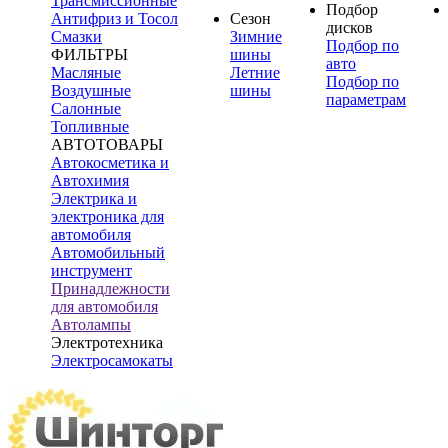
Трансмиссионные
Подбор
Антифриз и Тосол
Сезон
дисков
Смазки
Зимние
Подбор по
ФИЛЬТРЫ
шины
авто
Масляные
Летние
Подбор по
Воздушные
шины
параметрам
Салонные
Топливные
АВТОТОВАРЫ
Автокосметика и
Автохимия
Электрика и
электроника для
автомобиля
Автомобильный
инструмент
Принадлежности
для автомобиля
Автолампы
Электротехника
Электросамокаты