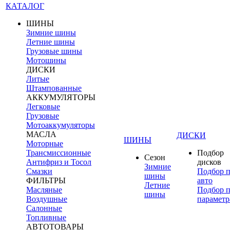
КАТАЛОГ
ШИНЫ
Зимние шины
Летние шины
Грузовые шины
Мотошины
ДИСКИ
Литые
Штампованные
АККУМУЛЯТОРЫ
Легковые
Грузовые
Мотоаккумуляторы
МАСЛА
ДИСКИ
ШИНЫ
Моторные
Трансмиссионные
Подбор
Сезон
Антифриз и Тосол
дисков
Зимние
Смазки
Подбор 
шины
ФИЛЬТРЫ
авто
Летние
Масляные
Подбор 
шины
Воздушные
параметр
Салонные
Топливные
АВТОТОВАРЫ