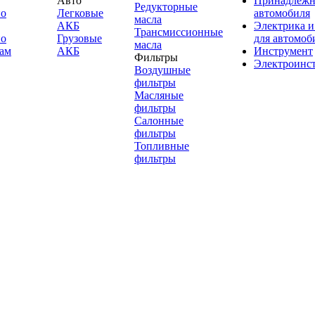
Авто
Принадлежн
Редукторные
по
Легковые
автомобиля
масла
АКБ
Электрика и
Трансмиссионные
по
Грузовые
для автомоб
масла
ам
АКБ
Инструмент
Фильтры
Электроинс
Воздушные
фильтры
Масляные
фильтры
Салонные
фильтры
Топливные
фильтры