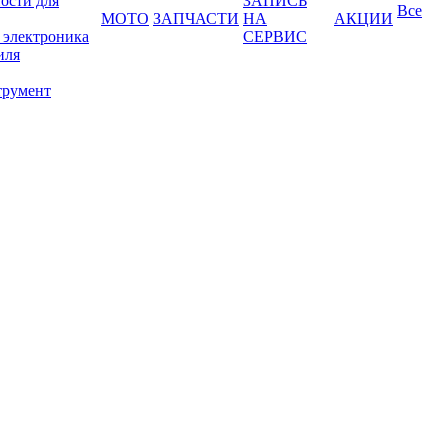
ости для
ЗАПИСЬ
Все
МОТО
ЗАПЧАСТИ
НА
АКЦИИ
 электроника
СЕРВИС
иля
трумент