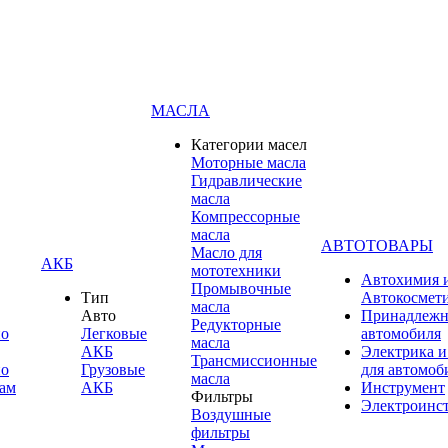
МАСЛА
Категории масел
Моторные масла
Гидравлические
масла
Компрессорные
масла
АВТОТОВАРЫ
Масло для
АКБ
мототехники
Автохимия 
Промывочные
Тип
Автокосмет
масла
Авто
Принадлежн
Редукторные
по
Легковые
автомобиля
масла
АКБ
Электрика и
Трансмиссионные
по
Грузовые
для автомоб
масла
ам
АКБ
Инструмент
Фильтры
Электроинс
Воздушные
фильтры