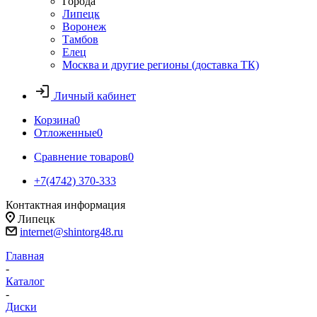
Города
Липецк
Воронеж
Тамбов
Елец
Москва и другие регионы (доставка ТК)
Личный кабинет
Корзина
0
Отложенные
0
Сравнение товаров
0
+7(4742) 370-333
Контактная информация
Липецк
internet@shintorg48.ru
Главная
-
Каталог
-
Диски