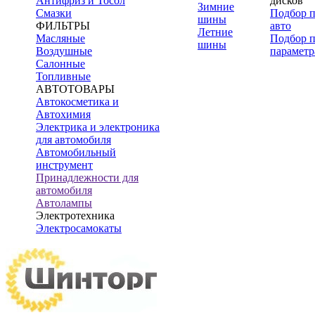
Антифриз и Тосол
дисков
Зимние
Смазки
Подбор 
шины
ФИЛЬТРЫ
авто
Летние
Масляные
Подбор 
шины
Воздушные
параметр
Салонные
Топливные
АВТОТОВАРЫ
Автокосметика и
Автохимия
Электрика и электроника
для автомобиля
Автомобильный
инструмент
Принадлежности для
автомобиля
Автолампы
Электротехника
Электросамокаты