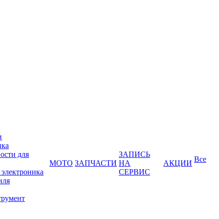
и
ика
ости для
ЗАПИСЬ
Все
МОТО
ЗАПЧАСТИ
НА
АКЦИИ
 электроника
СЕРВИС
иля
трумент