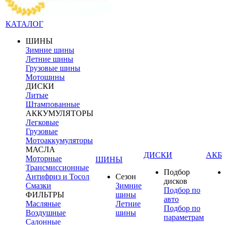
КАТАЛОГ
ШИНЫ
Зимние шины
Летние шины
Грузовые шины
Мотошины
ДИСКИ
Литые
Штампованные
АККУМУЛЯТОРЫ
Легковые
Грузовые
Мотоаккумуляторы
МАСЛА
ДИСКИ
АКБ
Моторные
ШИНЫ
Трансмиссионные
Подбор
Антифриз и Тосол
Сезон
дисков
Смазки
Зимние
Подбор по
ФИЛЬТРЫ
шины
авто
Масляные
Летние
Подбор по
Воздушные
шины
параметрам
Салонные