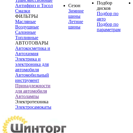
Трансмиссионные
Подбор
Антифриз и Тосол
Сезон
дисков
Смазки
Зимние
Подбор по
ФИЛЬТРЫ
шины
авто
Масляные
Летние
Подбор по
Воздушные
шины
параметрам
Салонные
Топливные
АВТОТОВАРЫ
Автокосметика и
Автохимия
Электрика и
электроника для
автомобиля
Автомобильный
инструмент
Принадлежности
для автомобиля
Автолампы
Электротехника
Электросамокаты