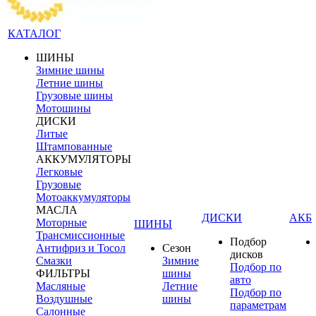
КАТАЛОГ
ШИНЫ
Зимние шины
Летние шины
Грузовые шины
Мотошины
ДИСКИ
Литые
Штампованные
АККУМУЛЯТОРЫ
Легковые
Грузовые
Мотоаккумуляторы
МАСЛА
ДИСКИ
АКБ
Моторные
ШИНЫ
Трансмиссионные
Подбор
Антифриз и Тосол
Сезон
дисков
Смазки
Зимние
Подбор по
ФИЛЬТРЫ
шины
авто
Масляные
Летние
Подбор по
Воздушные
шины
параметрам
Салонные