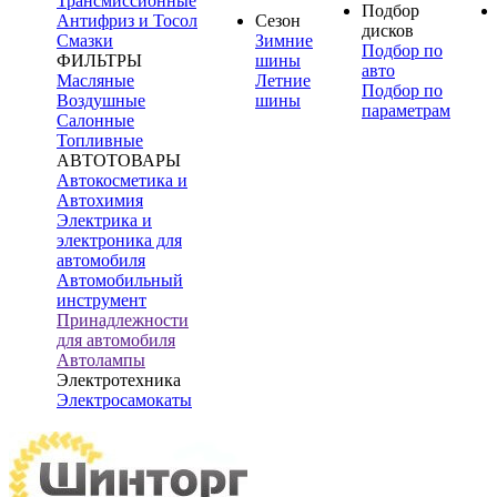
Трансмиссионные
Подбор
Антифриз и Тосол
Сезон
дисков
Смазки
Зимние
Подбор по
ФИЛЬТРЫ
шины
авто
Масляные
Летние
Подбор по
Воздушные
шины
параметрам
Салонные
Топливные
АВТОТОВАРЫ
Автокосметика и
Автохимия
Электрика и
электроника для
автомобиля
Автомобильный
инструмент
Принадлежности
для автомобиля
Автолампы
Электротехника
Электросамокаты