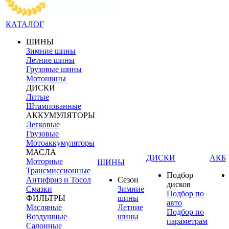
КАТАЛОГ
ШИНЫ
Зимние шины
Летние шины
Грузовые шины
Мотошины
ДИСКИ
Литые
Штампованные
АККУМУЛЯТОРЫ
Легковые
Грузовые
Мотоаккумуляторы
МАСЛА
ДИСКИ
АКБ
Моторные
ШИНЫ
Трансмиссионные
Подбор
Антифриз и Тосол
Сезон
дисков
Смазки
Зимние
Подбор по
ФИЛЬТРЫ
шины
авто
Масляные
Летние
Подбор по
Воздушные
шины
параметрам
Салонные