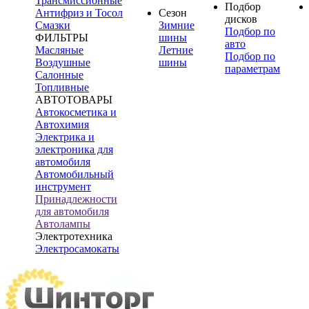
Трансмиссионные
Подбор
Антифриз и Тосол
Сезон
дисков
Смазки
Зимние
Подбор по
ФИЛЬТРЫ
шины
авто
Масляные
Летние
Подбор по
Воздушные
шины
параметрам
Салонные
Топливные
АВТОТОВАРЫ
Автокосметика и
Автохимия
Электрика и
электроника для
автомобиля
Автомобильный
инструмент
Принадлежности
для автомобиля
Автолампы
Электротехника
Электросамокаты