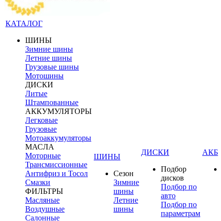
КАТАЛОГ
ШИНЫ
Зимние шины
Летние шины
Грузовые шины
Мотошины
ДИСКИ
Литые
Штампованные
АККУМУЛЯТОРЫ
Легковые
Грузовые
Мотоаккумуляторы
МАСЛА
ДИСКИ
АКБ
Моторные
ШИНЫ
Трансмиссионные
Подбор
Антифриз и Тосол
Сезон
дисков
Смазки
Зимние
Подбор по
ФИЛЬТРЫ
шины
авто
Масляные
Летние
Подбор по
Воздушные
шины
параметрам
Салонные