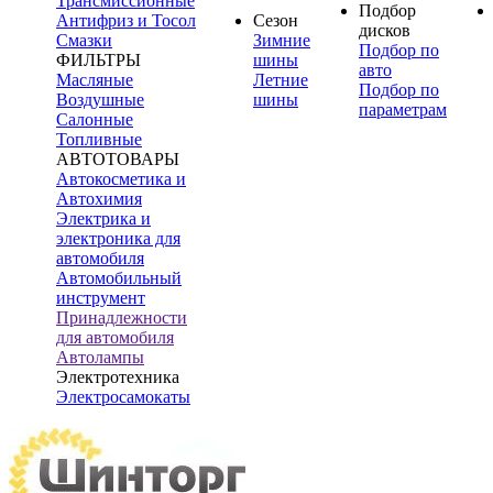
Трансмиссионные
Подбор
Антифриз и Тосол
Сезон
дисков
Смазки
Зимние
Подбор по
ФИЛЬТРЫ
шины
авто
Масляные
Летние
Подбор по
Воздушные
шины
параметрам
Салонные
Топливные
АВТОТОВАРЫ
Автокосметика и
Автохимия
Электрика и
электроника для
автомобиля
Автомобильный
инструмент
Принадлежности
для автомобиля
Автолампы
Электротехника
Электросамокаты