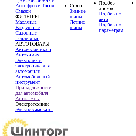
Трансмиссионные
Подбор
Антифриз и Тосол
Сезон
дисков
Смазки
Зимние
Подбор по
ФИЛЬТРЫ
шины
авто
Масляные
Летние
Подбор по
Воздушные
шины
параметрам
Салонные
Топливные
АВТОТОВАРЫ
Автокосметика и
Автохимия
Электрика и
электроника для
автомобиля
Автомобильный
инструмент
Принадлежности
для автомобиля
Автолампы
Электротехника
Электросамокаты