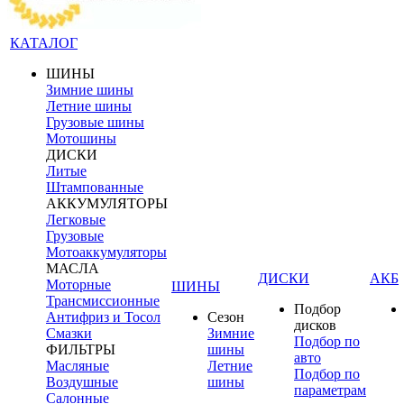
КАТАЛОГ
ШИНЫ
Зимние шины
Летние шины
Грузовые шины
Мотошины
ДИСКИ
Литые
Штампованные
АККУМУЛЯТОРЫ
Легковые
Грузовые
Мотоаккумуляторы
МАСЛА
ДИСКИ
АКБ
Моторные
ШИНЫ
Трансмиссионные
Подбор
Антифриз и Тосол
Сезон
дисков
Смазки
Зимние
Подбор по
ФИЛЬТРЫ
шины
авто
Масляные
Летние
Подбор по
Воздушные
шины
параметрам
Салонные