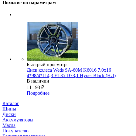
Похожие по параметрам
Быстрый просмотр
Диск колеса Weds SA-60M K6016 7,0x16
4*98/4*114,3 ET35 D73,1 Hyper Black (НЛ)
В наличии
11 193
₽
Подробнее
Каталог
Шины
Диски
Аккумуляторы
Масла
Покупателю