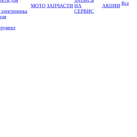
ости для
ЗАПИСЬ
Все
МОТО
ЗАПЧАСТИ
НА
АКЦИИ
 электроника
СЕРВИС
иля
трумент