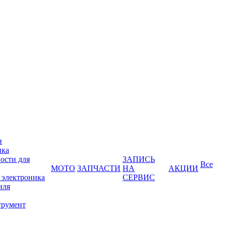
и
ика
ости для
ЗАПИСЬ
Все
МОТО
ЗАПЧАСТИ
НА
АКЦИИ
 электроника
СЕРВИС
иля
трумент