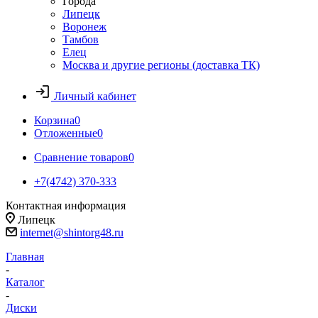
Города
Липецк
Воронеж
Тамбов
Елец
Москва и другие регионы (доставка ТК)
Личный кабинет
Корзина
0
Отложенные
0
Сравнение товаров
0
+7(4742) 370-333
Контактная информация
Липецк
internet@shintorg48.ru
Главная
-
Каталог
-
Диски