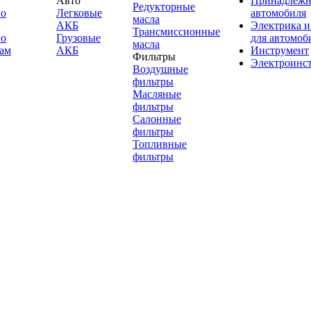
Авто
Принадлежн
Редукторные
по
Легковые
автомобиля
масла
АКБ
Электрика и
Трансмиссионные
по
Грузовые
для автомоб
масла
ам
АКБ
Инструмент
Фильтры
Электроинс
Воздушные
фильтры
Масляные
фильтры
Салонные
фильтры
Топливные
фильтры