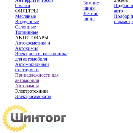
Антифриз и Тосол
дисков
Зимние
Смазки
Подбор 
шины
ФИЛЬТРЫ
авто
Летние
Масляные
Подбор 
шины
Воздушные
параметр
Салонные
Топливные
АВТОТОВАРЫ
Автокосметика и
Автохимия
Электрика и электроника
для автомобиля
Автомобильный
инструмент
Принадлежности для
автомобиля
Автолампы
Электротехника
Электросамокаты