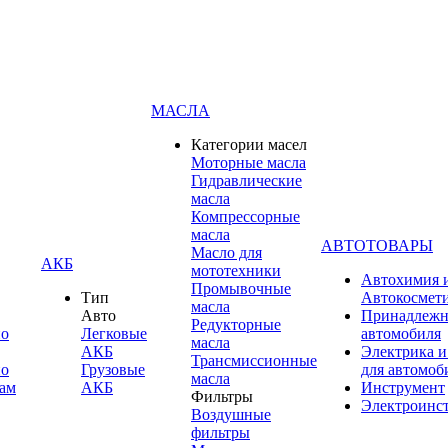
МАСЛА
Категории масел
Моторные масла
Гидравлические
масла
Компрессорные
масла
АВТОТОВАРЫ
Масло для
АКБ
мототехники
Автохимия 
Промывочные
Тип
Автокосмет
масла
Авто
Принадлежн
Редукторные
по
Легковые
автомобиля
масла
АКБ
Электрика и
Трансмиссионные
по
Грузовые
для автомоб
масла
ам
АКБ
Инструмент
Фильтры
Электроинс
Воздушные
фильтры