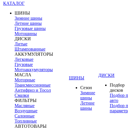
КАТАЛОГ
ШИНЫ
Зимние шины
Летние шины
Грузовые шины
Мотошины
ДИСКИ
Литые
Штампованные
АККУМУЛЯТОРЫ
Легковые
Грузовые
Мотоаккумуляторы
МАСЛА
ДИСКИ
ШИНЫ
Моторные
Трансмиссионные
Подбор
Сезон
Антифриз и Тосол
дисков
Зимние
Смазки
Подбор 
шины
ФИЛЬТРЫ
авто
Летние
Масляные
Подбор 
шины
Воздушные
параметр
Салонные
Топливные
АВТОТОВАРЫ