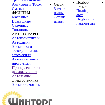
Трансмиссионные
Подбор
Антифриз и Тосол
Сезон
дисков
Смазки
Зимние
Подбор по
ФИЛЬТРЫ
шины
авто
Масляные
Летние
Подбор по
Воздушные
шины
параметрам
Салонные
Топливные
АВТОТОВАРЫ
Автокосметика и
Автохимия
Электрика и
электроника для
автомобиля
Автомобильный
инструмент
Принадлежности
для автомобиля
Автолампы
Электротехника
Электросамокаты