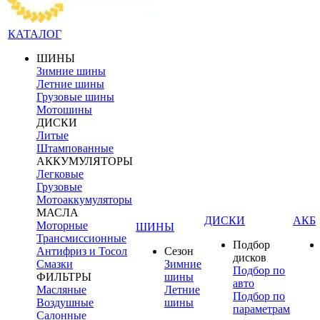
КАТАЛОГ
ШИНЫ
Зимние шины
Летние шины
Грузовые шины
Мотошины
ДИСКИ
Литые
Штампованные
АККУМУЛЯТОРЫ
Легковые
Грузовые
Мотоаккумуляторы
МАСЛА
ДИСКИ
АКБ
Моторные
ШИНЫ
Трансмиссионные
Подбор
Антифриз и Тосол
Сезон
дисков
Смазки
Зимние
Подбор по
ФИЛЬТРЫ
шины
авто
Масляные
Летние
Подбор по
Воздушные
шины
параметрам
Салонные