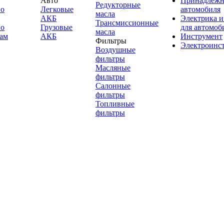
Авто
Принадлежн
Редукторные
по
Легковые
автомобиля
масла
АКБ
Электрика и
Трансмиссионные
по
Грузовые
для автомоб
масла
ам
АКБ
Инструмент
Фильтры
Электроинс
Воздушные
фильтры
Масляные
фильтры
Салонные
фильтры
Топливные
фильтры