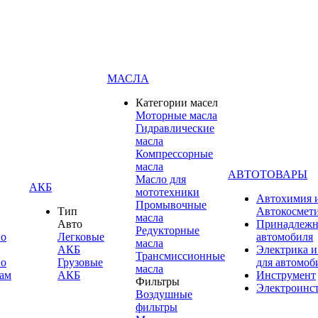
МАСЛА
Категории масел
Моторные масла
Гидравлические
масла
Компрессорные
масла
АВТОТОВАРЫ
Масло для
АКБ
мототехники
Автохимия 
Промывочные
Тип
Автокосмет
масла
Авто
Принадлежн
Редукторные
по
Легковые
автомобиля
масла
АКБ
Электрика и
Трансмиссионные
по
Грузовые
для автомоб
масла
ам
АКБ
Инструмент
Фильтры
Электроинс
Воздушные
фильтры