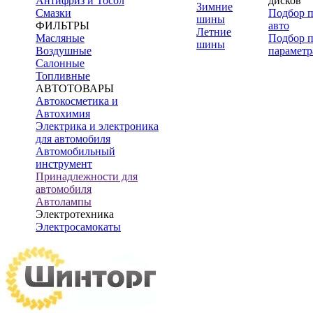
Антифриз и Тосол
дисков
Зимние
Смазки
Подбор 
шины
ФИЛЬТРЫ
авто
Летние
Масляные
Подбор 
шины
Воздушные
параметр
Салонные
Топливные
АВТОТОВАРЫ
Автокосметика и
Автохимия
Электрика и электроника
для автомобиля
Автомобильный
инструмент
Принадлежности для
автомобиля
Автолампы
Электротехника
Электросамокаты