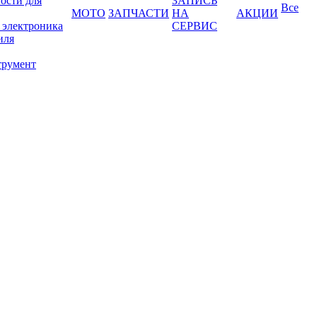
ости для
ЗАПИСЬ
Все
МОТО
ЗАПЧАСТИ
НА
АКЦИИ
 электроника
СЕРВИС
иля
трумент