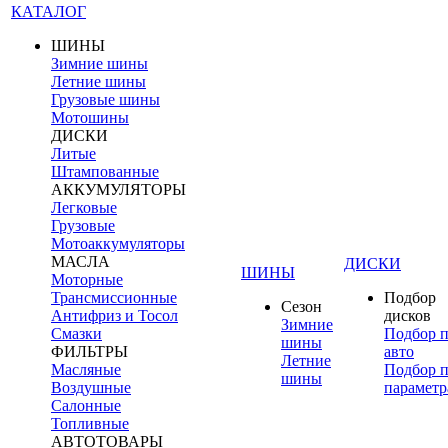
КАТАЛОГ
ШИНЫ
Зимние шины
Летние шины
Грузовые шины
Мотошины
ДИСКИ
Литые
Штампованные
АККУМУЛЯТОРЫ
Легковые
Грузовые
Мотоаккумуляторы
МАСЛА
ДИСКИ
ШИНЫ
Моторные
Трансмиссионные
Подбор
Сезон
Антифриз и Тосол
дисков
Зимние
Смазки
Подбор 
шины
ФИЛЬТРЫ
авто
Летние
Масляные
Подбор 
шины
Воздушные
параметр
Салонные
Топливные
АВТОТОВАРЫ