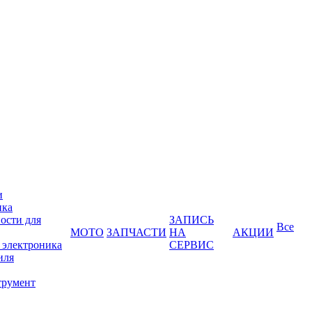
и
ика
ости для
ЗАПИСЬ
Все
МОТО
ЗАПЧАСТИ
НА
АКЦИИ
 электроника
СЕРВИС
иля
трумент