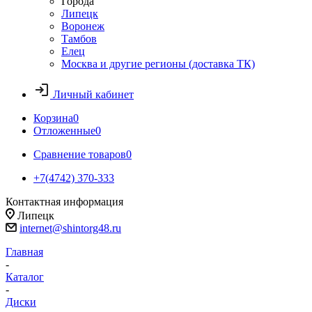
Города
Липецк
Воронеж
Тамбов
Елец
Москва и другие регионы (доставка ТК)
Личный кабинет
Корзина
0
Отложенные
0
Сравнение товаров
0
+7(4742) 370-333
Контактная информация
Липецк
internet@shintorg48.ru
Главная
-
Каталог
-
Диски