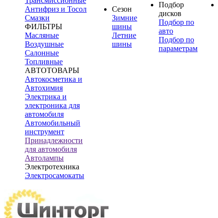
Трансмиссионные
Подбор
Антифриз и Тосол
Сезон
дисков
Смазки
Зимние
Подбор по
ФИЛЬТРЫ
шины
авто
Масляные
Летние
Подбор по
Воздушные
шины
параметрам
Салонные
Топливные
АВТОТОВАРЫ
Автокосметика и
Автохимия
Электрика и
электроника для
автомобиля
Автомобильный
инструмент
Принадлежности
для автомобиля
Автолампы
Электротехника
Электросамокаты