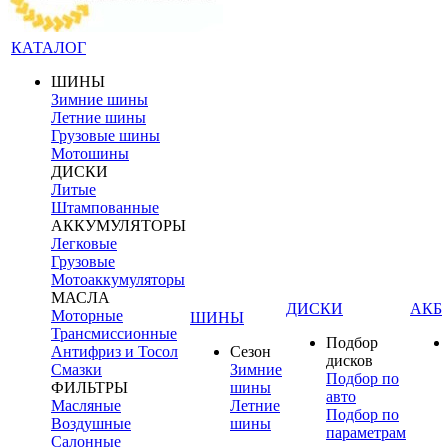
КАТАЛОГ
ШИНЫ
Зимние шины
Летние шины
Грузовые шины
Мотошины
ДИСКИ
Литые
Штампованные
АККУМУЛЯТОРЫ
Легковые
Грузовые
Мотоаккумуляторы
МАСЛА
ДИСКИ
АКБ
Моторные
ШИНЫ
Трансмиссионные
Подбор
Антифриз и Тосол
Сезон
дисков
Смазки
Зимние
Подбор по
ФИЛЬТРЫ
шины
авто
Масляные
Летние
Подбор по
Воздушные
шины
параметрам
Салонные