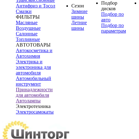
Трансмиссионные
Подбор
Антифриз и Тосол
Сезон
дисков
Смазки
Зимние
Подбор по
ФИЛЬТРЫ
шины
авто
Масляные
Летние
Подбор по
Воздушные
шины
параметрам
Салонные
Топливные
АВТОТОВАРЫ
Автокосметика и
Автохимия
Электрика и
электроника для
автомобиля
Автомобильный
инструмент
Принадлежности
для автомобиля
Автолампы
Электротехника
Электросамокаты