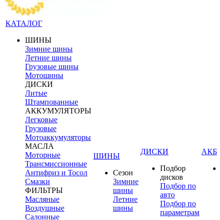
КАТАЛОГ
ШИНЫ
Зимние шины
Летние шины
Грузовые шины
Мотошины
ДИСКИ
Литые
Штампованные
АККУМУЛЯТОРЫ
Легковые
Грузовые
Мотоаккумуляторы
МАСЛА
ДИСКИ
АКБ
Моторные
ШИНЫ
Трансмиссионные
Подбор
Антифриз и Тосол
Сезон
дисков
Смазки
Зимние
Подбор по
ФИЛЬТРЫ
шины
авто
Масляные
Летние
Подбор по
Воздушные
шины
параметрам
Салонные