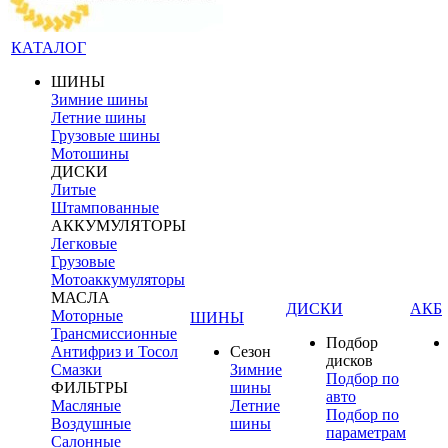
КАТАЛОГ
ШИНЫ
Зимние шины
Летние шины
Грузовые шины
Мотошины
ДИСКИ
Литые
Штампованные
АККУМУЛЯТОРЫ
Легковые
Грузовые
Мотоаккумуляторы
МАСЛА
ДИСКИ
АКБ
Моторные
ШИНЫ
Трансмиссионные
Подбор
Антифриз и Тосол
Сезон
дисков
Смазки
Зимние
Подбор по
ФИЛЬТРЫ
шины
авто
Масляные
Летние
Подбор по
Воздушные
шины
параметрам
Салонные