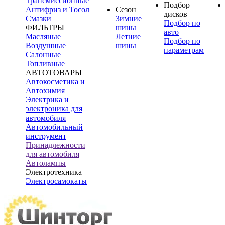
Трансмиссионные
Подбор
Антифриз и Тосол
Сезон
дисков
Смазки
Зимние
Подбор по
ФИЛЬТРЫ
шины
авто
Масляные
Летние
Подбор по
Воздушные
шины
параметрам
Салонные
Топливные
АВТОТОВАРЫ
Автокосметика и
Автохимия
Электрика и
электроника для
автомобиля
Автомобильный
инструмент
Принадлежности
для автомобиля
Автолампы
Электротехника
Электросамокаты