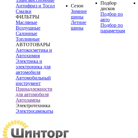
Трансмиссионные
Подбор
Антифриз и Тосол
Сезон
дисков
Смазки
Зимние
Подбор по
ФИЛЬТРЫ
шины
авто
Масляные
Летние
Подбор по
Воздушные
шины
параметрам
Салонные
Топливные
АВТОТОВАРЫ
Автокосметика и
Автохимия
Электрика и
электроника для
автомобиля
Автомобильный
инструмент
Принадлежности
для автомобиля
Автолампы
Электротехника
Электросамокаты