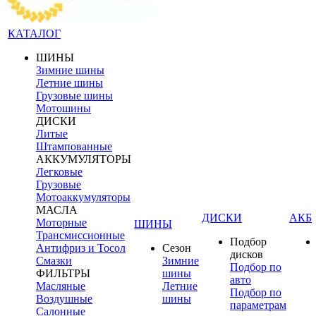
КАТАЛОГ
ШИНЫ
Зимние шины
Летние шины
Грузовые шины
Мотошины
ДИСКИ
Литые
Штампованные
АККУМУЛЯТОРЫ
Легковые
Грузовые
Мотоаккумуляторы
МАСЛА
ДИСКИ
АКБ
Моторные
ШИНЫ
Трансмиссионные
Подбор
Антифриз и Тосол
Сезон
дисков
Смазки
Зимние
Подбор по
ФИЛЬТРЫ
шины
авто
Масляные
Летние
Подбор по
Воздушные
шины
параметрам
Салонные