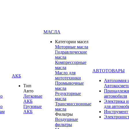
МАСЛА
Категории масел
Моторные масла
Гидравлические
масла
Компрессорные
масла
АВТОТОВАРЫ
Масло для
АКБ
мототехники
Автохимия 
Промывочные
Тип
Автокосмет
масла
Авто
Принадлежн
Редукторные
по
Легковые
автомобиля
масла
АКБ
Электрика и
Трансмиссионные
по
Грузовые
для автомоб
масла
ам
АКБ
Инструмент
Фильтры
Электроинс
Воздушные
фильтры