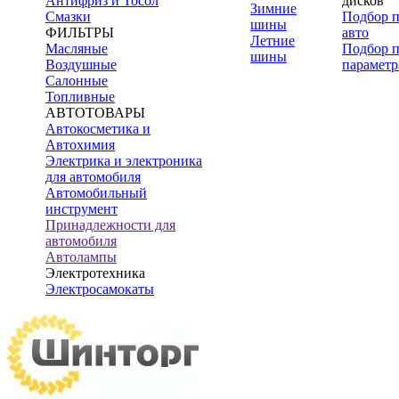
Антифриз и Тосол
дисков
Зимние
Смазки
Подбор 
шины
ФИЛЬТРЫ
авто
Летние
Масляные
Подбор 
шины
Воздушные
параметр
Салонные
Топливные
АВТОТОВАРЫ
Автокосметика и
Автохимия
Электрика и электроника
для автомобиля
Автомобильный
инструмент
Принадлежности для
автомобиля
Автолампы
Электротехника
Электросамокаты