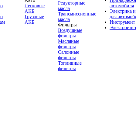
Авто
Принадлежн
Редукторные
по
Легковые
автомобиля
масла
АКБ
Электрика и
Трансмиссионные
по
Грузовые
для автомоб
масла
ам
АКБ
Инструмент
Фильтры
Электроинс
Воздушные
фильтры
Масляные
фильтры
Салонные
фильтры
Топливные
фильтры