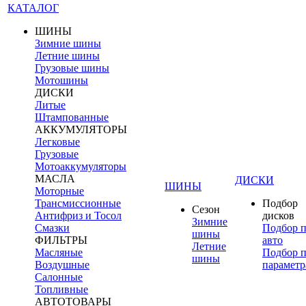
КАТАЛОГ
ШИНЫ
Зимние шины
Летние шины
Грузовые шины
Мотошины
ДИСКИ
Литые
Штампованные
АККУМУЛЯТОРЫ
Легковые
Грузовые
Мотоаккумуляторы
МАСЛА
ДИСКИ
ШИНЫ
Моторные
Трансмиссионные
Подбор
Сезон
Антифриз и Тосол
дисков
Зимние
Смазки
Подбор 
шины
ФИЛЬТРЫ
авто
Летние
Масляные
Подбор 
шины
Воздушные
параметр
Салонные
Топливные
АВТОТОВАРЫ