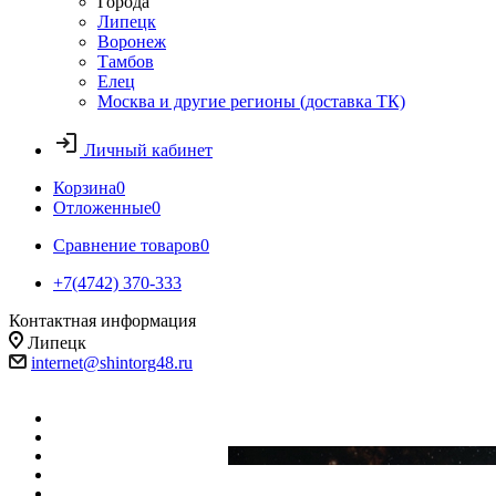
Города
Липецк
Воронеж
Тамбов
Елец
Москва и другие регионы (доставка ТК)
Личный кабинет
Корзина
0
Отложенные
0
Сравнение товаров
0
+7(4742) 370-333
Контактная информация
Липецк
internet@shintorg48.ru