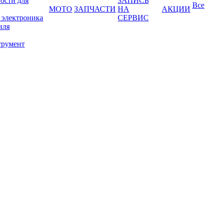
ости для
ЗАПИСЬ
Все
МОТО
ЗАПЧАСТИ
НА
АКЦИИ
 электроника
СЕРВИС
иля
трумент