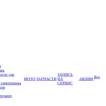
и
ика
ости для
ЗАПИСЬ
Все
МОТО
ЗАПЧАСТИ
НА
АКЦИИ
 электроника
СЕРВИС
иля
трумент