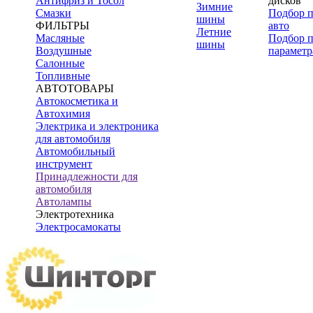
Антифриз и Тосол
дисков
Зимние
Смазки
Подбор 
шины
ФИЛЬТРЫ
авто
Летние
Масляные
Подбор 
шины
Воздушные
параметр
Салонные
Топливные
АВТОТОВАРЫ
Автокосметика и
Автохимия
Электрика и электроника
для автомобиля
Автомобильный
инструмент
Принадлежности для
автомобиля
Автолампы
Электротехника
Электросамокаты