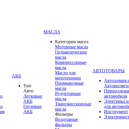
МАСЛА
Категории масел
Моторные масла
Гидравлические
масла
Компрессорные
масла
АВТОТОВАРЫ
Масло для
АКБ
мототехники
Автохимия 
Промывочные
Тип
Автокосмет
масла
Авто
Принадлежн
Редукторные
по
Легковые
автомобиля
масла
АКБ
Электрика и
Трансмиссионные
по
Грузовые
для автомоб
масла
ам
АКБ
Инструмент
Фильтры
Электроинс
Воздушные
фильтры