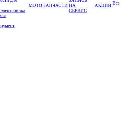
ости для
ЗАПИСЬ
Все
МОТО
ЗАПЧАСТИ
НА
АКЦИИ
 электроника
СЕРВИС
иля
трумент