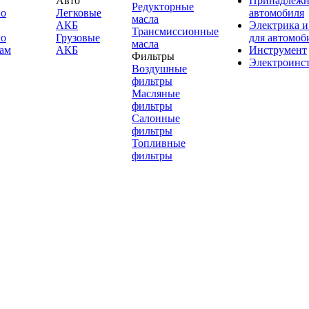
Авто
Принадлежн
Редукторные
по
Легковые
автомобиля
масла
АКБ
Электрика и
Трансмиссионные
по
Грузовые
для автомоб
масла
ам
АКБ
Инструмент
Фильтры
Электроинс
Воздушные
фильтры
Масляные
фильтры
Салонные
фильтры
Топливные
фильтры