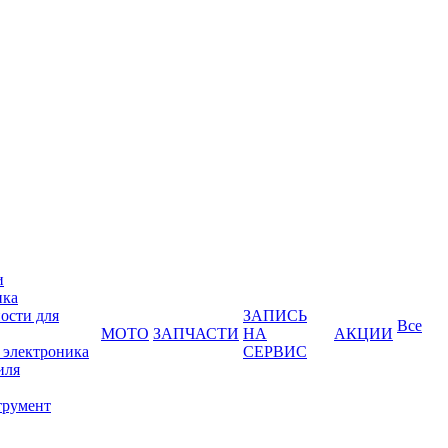
и
ика
ости для
ЗАПИСЬ
Все
МОТО
ЗАПЧАСТИ
НА
АКЦИИ
 электроника
СЕРВИС
иля
трумент