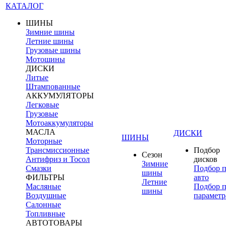
КАТАЛОГ
ШИНЫ
Зимние шины
Летние шины
Грузовые шины
Мотошины
ДИСКИ
Литые
Штампованные
АККУМУЛЯТОРЫ
Легковые
Грузовые
Мотоаккумуляторы
МАСЛА
ДИСКИ
ШИНЫ
Моторные
Трансмиссионные
Подбор
Сезон
Антифриз и Тосол
дисков
Зимние
Смазки
Подбор 
шины
ФИЛЬТРЫ
авто
Летние
Масляные
Подбор 
шины
Воздушные
параметр
Салонные
Топливные
АВТОТОВАРЫ