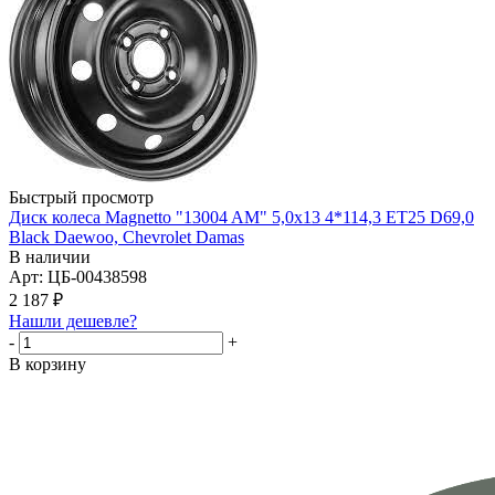
Быстрый просмотр
Диск колеса Magnetto "13004 AM" 5,0x13 4*114,3 ET25 D69,0
Black Daewoo, Chevrolet Damas
В наличии
Арт: ЦБ-00438598
2 187
₽
Нашли дешевле?
-
+
В корзину