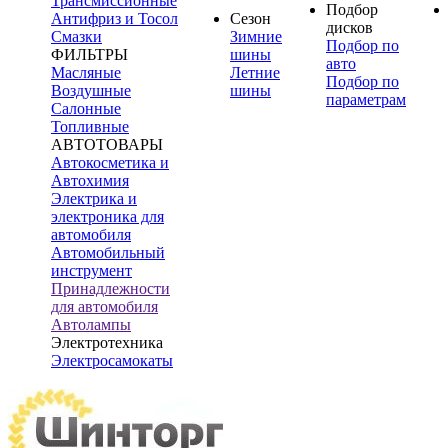
Трансмиссионные
Подбор
Антифриз и Тосол
Сезон
дисков
Смазки
Зимние
Подбор по
ФИЛЬТРЫ
шины
авто
Масляные
Летние
Подбор по
Воздушные
шины
параметрам
Салонные
Топливные
АВТОТОВАРЫ
Автокосметика и
Автохимия
Электрика и
электроника для
автомобиля
Автомобильный
инструмент
Принадлежности
для автомобиля
Автолампы
Электротехника
Электросамокаты