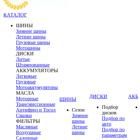
КАТАЛОГ
ШИНЫ
Зимние шины
Летние шины
Грузовые шины
Мотошины
ДИСКИ
Литые
Штампованные
АККУМУЛЯТОРЫ
Легковые
Грузовые
Мотоаккумуляторы
МАСЛА
ДИСКИ
АКБ
Моторные
ШИНЫ
Трансмиссионные
Подбор
Антифриз и Тосол
Сезон
дисков
Смазки
Зимние
Подбор по
ФИЛЬТРЫ
шины
авто
Масляные
Летние
Подбор по
Воздушные
шины
параметрам
Салонные