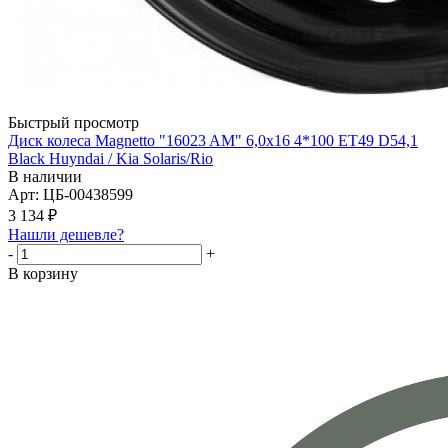
Быстрый просмотр
Диск колеса Magnetto "16023 AM" 6,0x16 4*100 ET49 D54,1
Black Huyndai / Kia Solaris/Rio
В наличии
Арт: ЦБ-00438599
3 134
₽
Нашли дешевле?
-
+
В корзину