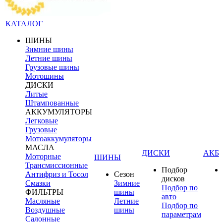
КАТАЛОГ
ШИНЫ
Зимние шины
Летние шины
Грузовые шины
Мотошины
ДИСКИ
Литые
Штампованные
АККУМУЛЯТОРЫ
Легковые
Грузовые
Мотоаккумуляторы
МАСЛА
ДИСКИ
АКБ
Моторные
ШИНЫ
Трансмиссионные
Подбор
Антифриз и Тосол
Сезон
дисков
Смазки
Зимние
Подбор по
ФИЛЬТРЫ
шины
авто
Масляные
Летние
Подбор по
Воздушные
шины
параметрам
Салонные