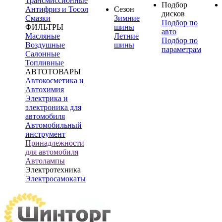
Трансмиссионные
Подбор
Антифриз и Тосол
Сезон
дисков
Смазки
Зимние
Подбор по
ФИЛЬТРЫ
шины
авто
Масляные
Летние
Подбор по
Воздушные
шины
параметрам
Салонные
Топливные
АВТОТОВАРЫ
Автокосметика и
Автохимия
Электрика и
электроника для
автомобиля
Автомобильный
инструмент
Принадлежности
для автомобиля
Автолампы
Электротехника
Электросамокаты