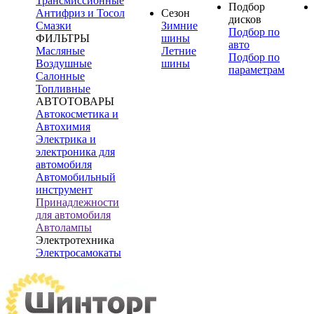
Трансмиссионные
Подбор
Антифриз и Тосол
Сезон
дисков
Смазки
Зимние
Подбор по
ФИЛЬТРЫ
шины
авто
Масляные
Летние
Подбор по
Воздушные
шины
параметрам
Салонные
Топливные
АВТОТОВАРЫ
Автокосметика и
Автохимия
Электрика и
электроника для
автомобиля
Автомобильный
инструмент
Принадлежности
для автомобиля
Автолампы
Электротехника
Электросамокаты