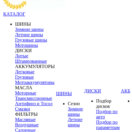
КАТАЛОГ
ШИНЫ
Зимние шины
Летние шины
Грузовые шины
Мотошины
ДИСКИ
Литые
Штампованные
АККУМУЛЯТОРЫ
Легковые
Грузовые
Мотоаккумуляторы
МАСЛА
ДИСКИ
АКБ
Моторные
ШИНЫ
Трансмиссионные
Подбор
Антифриз и Тосол
Сезон
дисков
Смазки
Зимние
Подбор по
ФИЛЬТРЫ
шины
авто
Масляные
Летние
Подбор по
Воздушные
шины
параметрам
Салонные